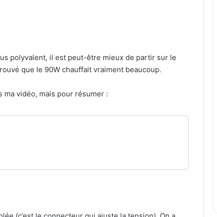
 polyvalent, il est peut-être mieux de partir sur le
 trouvé que le 90W chauffait vraiment beaucoup.
ans ma vidéo, mais pour résumer :
lée (c’est le connecteur qui ajuste la tension). On a