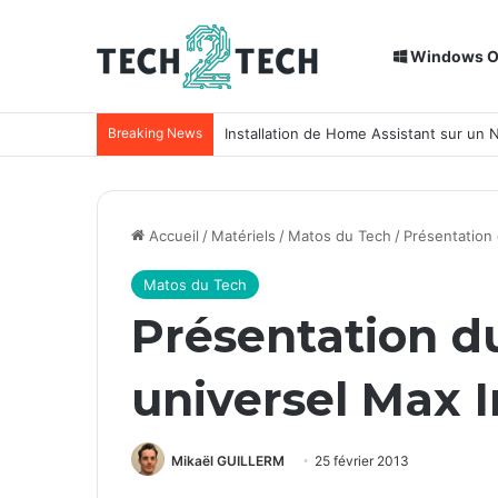
Windows 
Breaking News
Installation de Home Assistant sur un
Accueil
/
Matériels
/
Matos du Tech
/
Présentation
Matos du Tech
Présentation d
universel Max 
Mikaël GUILLERM
25 février 2013