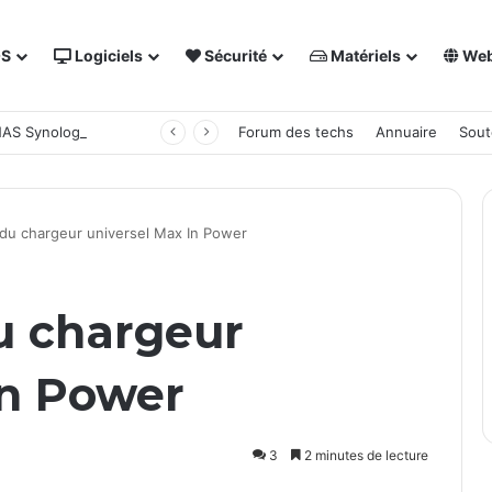
OS
Logiciels
Sécurité
Matériels
We
 NAS Synology
Forum des techs
Annuaire
Sout
 du chargeur universel Max In Power
u chargeur
In Power
3
2 minutes de lecture