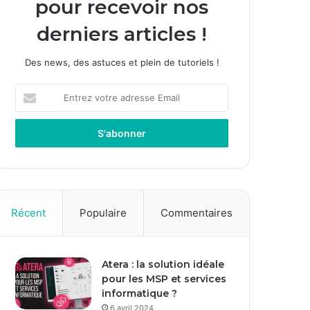
pour recevoir nos
derniers articles !
Des news, des astuces et plein de tutoriels !
E
n
t
r
e
z
v
o
t
Récent
Populaire
Commentaires
r
e
a
Atera : la solution idéale
d
pour les MSP et services
r
informatique ?
e
s
6 avril 2024