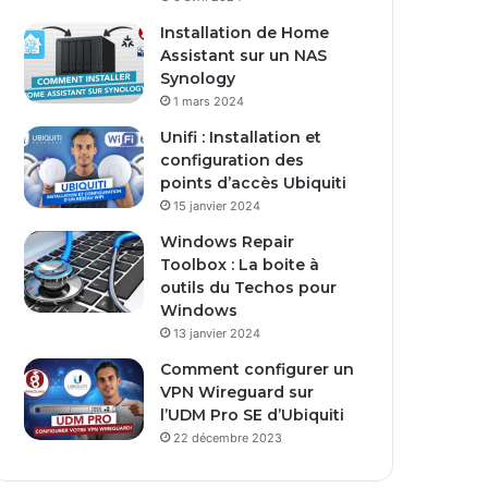
s
Installation de Home
e
Assistant sur un NAS
E
Synology
m
1 mars 2024
a
i
Unifi : Installation et
l
configuration des
points d’accès Ubiquiti
15 janvier 2024
Windows Repair
Toolbox : La boite à
outils du Techos pour
Windows
13 janvier 2024
Comment configurer un
VPN Wireguard sur
l’UDM Pro SE d’Ubiquiti
22 décembre 2023