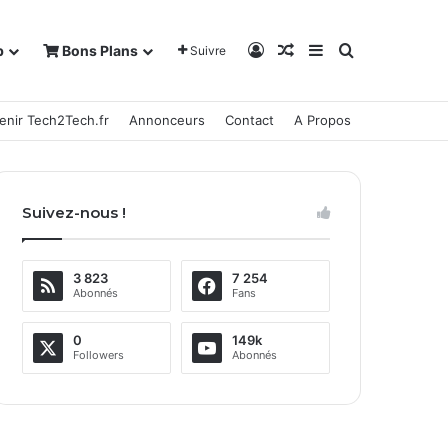
Connexion
Article Aléatoire
Sidebar (barre la
Rechercher
b
Bons Plans
Suivre
enir Tech2Tech.fr
Annonceurs
Contact
A Propos
Suivez-nous !
3 823
7 254
Abonnés
Fans
0
149k
Followers
Abonnés