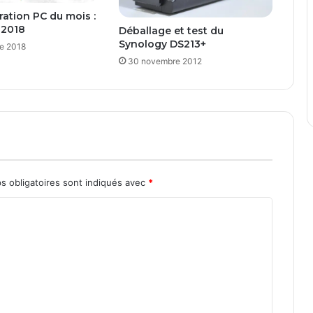
s
ration PC du mois :
u
 2018
Déballage et test du
r
Synology DS213+
e 2018
t
30 novembre 2012
o
u
s
v
o
s
P
C
s
s obligatoires sont indiqués avec
*