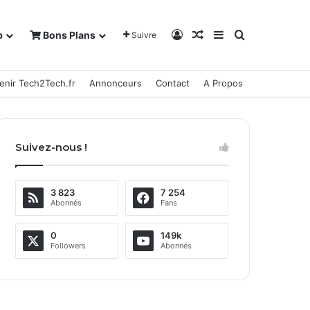
Connexion
Article Aléatoire
Sidebar (barre la
Rechercher
b
Bons Plans
Suivre
enir Tech2Tech.fr
Annonceurs
Contact
A Propos
Suivez-nous !
3 823
7 254
Abonnés
Fans
0
149k
Followers
Abonnés