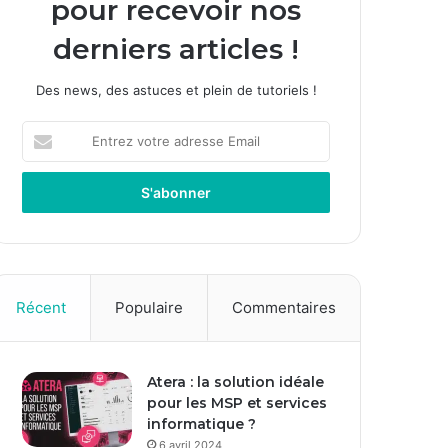
pour recevoir nos
derniers articles !
Des news, des astuces et plein de tutoriels !
E
n
t
r
e
z
v
o
t
Récent
Populaire
Commentaires
r
e
a
Atera : la solution idéale
d
pour les MSP et services
r
informatique ?
e
s
6 avril 2024