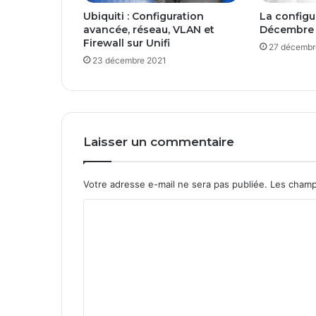
a
Ubiquiti : Configuration
La configu
n
avancée, réseau, VLAN et
Décembre
s
Firewall sur Unifi
27 décembr
u
23 décembre 2021
n
a
r
t
i
c
Laisser un commentaire
l
e
Votre adresse e-mail ne sera pas publiée.
Les champ
C
o
m
m
e
n