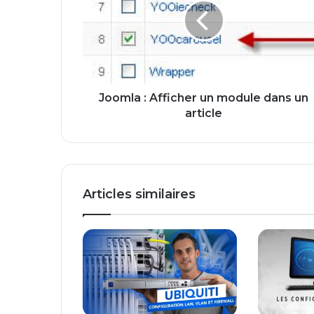
m
l
a
:
A
f
f
Joomla : Afficher un module dans un
i
article
c
h
e
r
u
Articles similaires
n
m
o
d
u
l
e
d