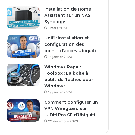
s
Installation de Home
e
Assistant sur un NAS
E
Synology
m
1 mars 2024
a
i
Unifi : Installation et
l
configuration des
points d’accès Ubiquiti
15 janvier 2024
Windows Repair
Toolbox : La boite à
outils du Techos pour
Windows
13 janvier 2024
Comment configurer un
VPN Wireguard sur
l’UDM Pro SE d’Ubiquiti
22 décembre 2023