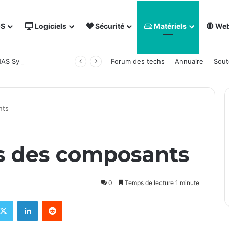
OS
Logiciels
Sécurité
Matériels
We
 NAS Synology
Forum des techs
Annuaire
Sout
nts
s des composants
0
Temps de lecture 1 minute
X
Linkedin
Reddit