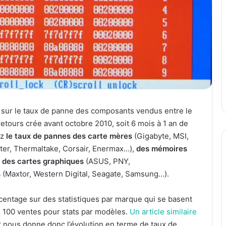
e sur le taux de panne des composants vendus entre le
retours crée avant octobre 2010, soit 6 mois à 1 an de
ez
le taux de pannes des carte mères
(Gigabyte, MSI,
er, Thermaltake, Corsair, Enermax…),
des mémoires
,
des cartes graphiques
(ASUS, PNY,
s
(Maxtor, Western Digital, Seagate, Samsung…).
entage sur des statistiques par marque qui se basent
e 100 ventes pour stats par modèles.
Un article similaire
r nous donne donc l’évolution en terme de taux de