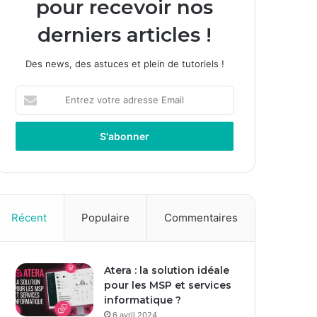
pour recevoir nos
derniers articles !
Des news, des astuces et plein de tutoriels !
E
n
t
r
e
z
v
o
t
Récent
Populaire
Commentaires
r
e
a
Atera : la solution idéale
d
pour les MSP et services
r
informatique ?
e
s
6 avril 2024