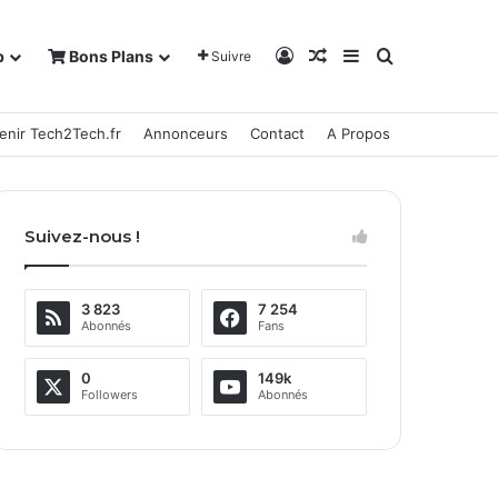
Connexion
Article Aléatoire
Sidebar (barre la
Rechercher
b
Bons Plans
Suivre
enir Tech2Tech.fr
Annonceurs
Contact
A Propos
Suivez-nous !
3 823
7 254
Abonnés
Fans
0
149k
Followers
Abonnés