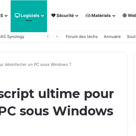
OS
Logiciels
Sécurité
Matériels
We
 NAS Synology
Forum des techs
Annuaire
Sout
pour désinfecter un PC sous Windows ?
 script ultime pour
 PC sous Windows