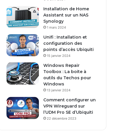
s
Installation de Home
e
Assistant sur un NAS
E
Synology
m
1 mars 2024
a
i
Unifi : Installation et
l
configuration des
points d’accès Ubiquiti
15 janvier 2024
Windows Repair
Toolbox : La boite à
outils du Techos pour
Windows
13 janvier 2024
Comment configurer un
VPN Wireguard sur
l’UDM Pro SE d’Ubiquiti
22 décembre 2023