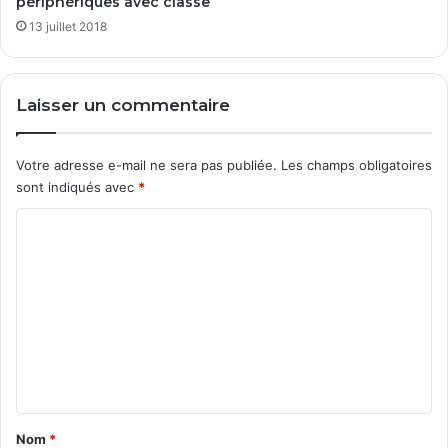
périphériques avec classe
13 juillet 2018
Laisser un commentaire
Votre adresse e-mail ne sera pas publiée.
Les champs obligatoires
sont indiqués avec
*
C
o
m
m
e
n
t
a
Nom
*