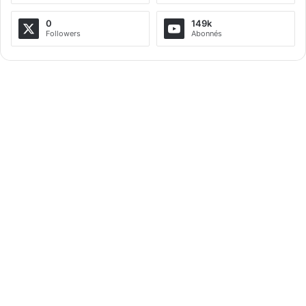
n
a
0
149k
Followers
Abonnés
t
i
v
e
: