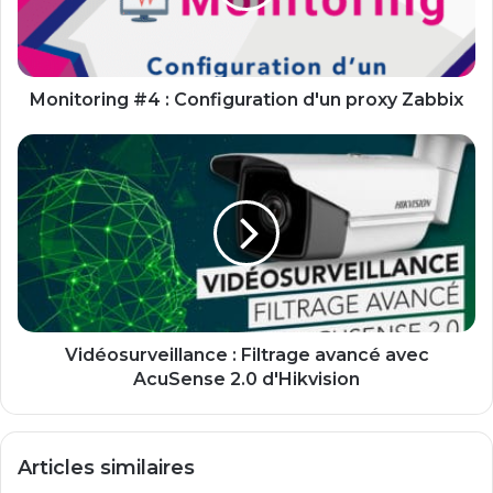
proxy
Zabbix
Monitoring #4 : Configuration d'un proxy Zabbix
Vidéosurveillance
:
Filtrage
avancé
avec
AcuSense
2.0
d'Hikvision
Vidéosurveillance : Filtrage avancé avec
AcuSense 2.0 d'Hikvision
Articles similaires