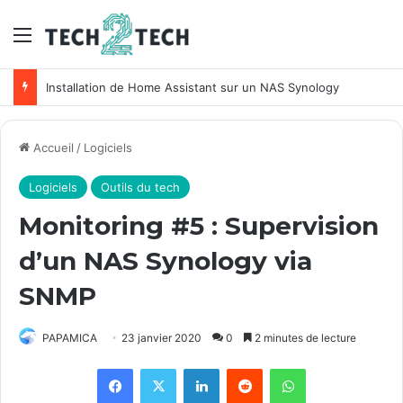
Menu
Installation de Home Assistant sur un NAS Synology
Accueil
/
Logiciels
Logiciels
Outils du tech
Monitoring #5 : Supervision
d’un NAS Synology via
SNMP
PAPAMICA
23 janvier 2020
0
2 minutes de lecture
Facebook
X
Linkedin
Reddit
WhatsApp