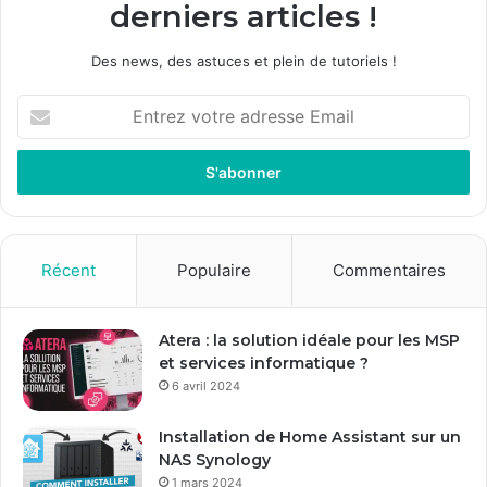
derniers articles !
Des news, des astuces et plein de tutoriels !
E
n
t
r
e
z
v
o
Récent
Populaire
Commentaires
t
r
e
Atera : la solution idéale pour les MSP
a
et services informatique ?
d
6 avril 2024
r
e
Installation de Home Assistant sur un
s
NAS Synology
s
1 mars 2024