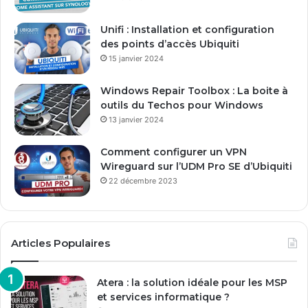
e
E
Unifi : Installation et configuration
m
des points d’accès Ubiquiti
a
15 janvier 2024
i
l
Windows Repair Toolbox : La boite à
outils du Techos pour Windows
13 janvier 2024
Comment configurer un VPN
Wireguard sur l’UDM Pro SE d’Ubiquiti
22 décembre 2023
Articles Populaires
Atera : la solution idéale pour les MSP
et services informatique ?