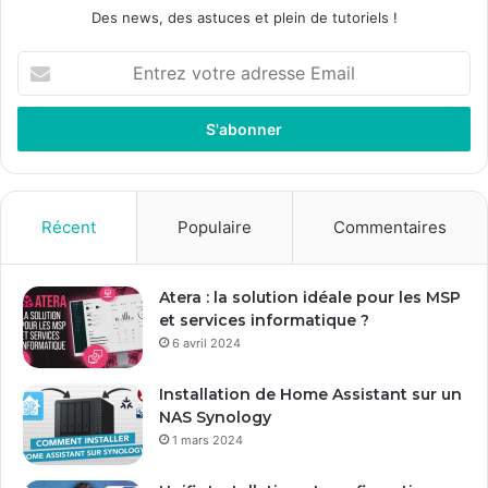
Des news, des astuces et plein de tutoriels !
E
n
t
r
e
z
v
o
Récent
Populaire
Commentaires
t
r
e
Atera : la solution idéale pour les MSP
a
et services informatique ?
d
6 avril 2024
r
e
Installation de Home Assistant sur un
s
NAS Synology
s
1 mars 2024
e
E