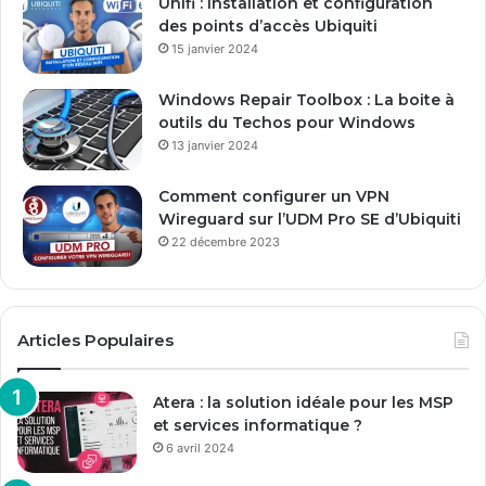
Unifi : Installation et configuration
m
des points d’accès Ubiquiti
a
15 janvier 2024
i
l
Windows Repair Toolbox : La boite à
outils du Techos pour Windows
13 janvier 2024
Comment configurer un VPN
Wireguard sur l’UDM Pro SE d’Ubiquiti
22 décembre 2023
Articles Populaires
Atera : la solution idéale pour les MSP
et services informatique ?
6 avril 2024