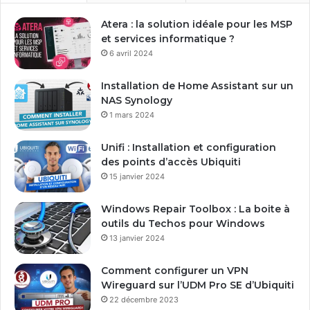
r
e
Atera : la solution idéale pour les MSP
a
et services informatique ?
d
6 avril 2024
r
e
Installation de Home Assistant sur un
s
NAS Synology
s
1 mars 2024
e
E
Unifi : Installation et configuration
m
des points d’accès Ubiquiti
a
15 janvier 2024
i
l
Windows Repair Toolbox : La boite à
outils du Techos pour Windows
13 janvier 2024
Comment configurer un VPN
Wireguard sur l’UDM Pro SE d’Ubiquiti
22 décembre 2023