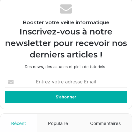
Booster votre veille informatique
Inscrivez-vous à notre
newsletter pour recevoir nos
derniers articles !
Des news, des astuces et plein de tutoriels !
E
n
t
r
e
z
v
o
Récent
Populaire
Commentaires
t