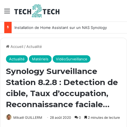
Menu
Unifi : Installation et configuration des points d’accès Ubiquiti
Accueil
/
Actualité
Actualité
Matériels
VidéoSurveillance
Synology Surveillance
Station 8.2.8 : Detection de
cible, Taux d’occupation,
Reconnaissance faciale…
Mikaël GUILLERM
28 août 2020
0
2 minutes de lecture