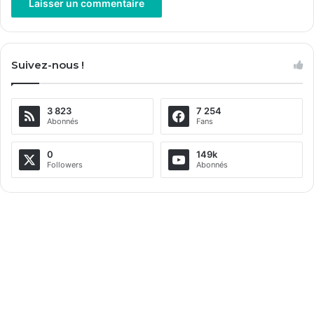
A
l
Suivez-nous !
t
e
3 823
7 254
r
Abonnés
Fans
n
a
0
149k
Followers
Abonnés
t
i
v
e
: