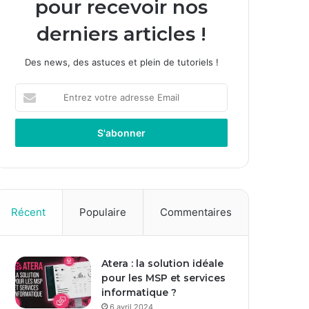
pour recevoir nos
derniers articles !
Des news, des astuces et plein de tutoriels !
E
n
t
r
e
z
v
o
t
Récent
Populaire
Commentaires
r
e
a
Atera : la solution idéale
d
pour les MSP et services
r
informatique ?
e
s
6 avril 2024