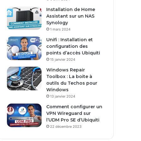
s
Installation de Home
e
Assistant sur un NAS
E
Synology
m
1 mars 2024
a
i
Unifi : Installation et
l
configuration des
points d’accès Ubiquiti
15 janvier 2024
Windows Repair
Toolbox : La boite à
outils du Techos pour
Windows
13 janvier 2024
Comment configurer un
VPN Wireguard sur
l’UDM Pro SE d’Ubiquiti
22 décembre 2023