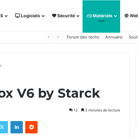
OS
Logiciels
Sécurité
Matériels
We
 NAS Synology
Forum des techs
Annuaire
Sout
k
ox V6 by Starck
12
3 minutes de lecture
X
Linkedin
Reddit