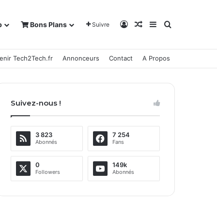
Connexion
Article Aléatoire
Sidebar (barre la
Rechercher
b
Bons Plans
Suivre
enir Tech2Tech.fr
Annonceurs
Contact
A Propos
Suivez-nous !
3 823
7 254
Abonnés
Fans
0
149k
Followers
Abonnés