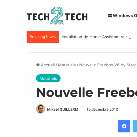
Windows 
Breaking News
Installation de Home Assistant sur un
Accueil
/
Matériels
/
Nouvelle Freebox V6 by Starc
Matériels
Nouvelle Freeb
Mikaël GUILLERM
15 décembre 2010
Facebook