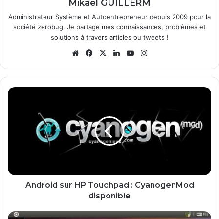
Mikaël GUILLERM
Administrateur Système et Autoentrepreneur depuis 2009 pour la
société zerobug. Je partage mes connaissances, problèmes et
solutions à travers articles ou tweets !
We
Fa
X
Lin
Yo
Ins
bsi
ce
ke
uT
tag
te
bo
din
ub
ra
ok
e
m
A
n
d
r
o
i
d
s
u
r
Android sur HP Touchpad : CyanogenMod
H
disponible
P
T
U