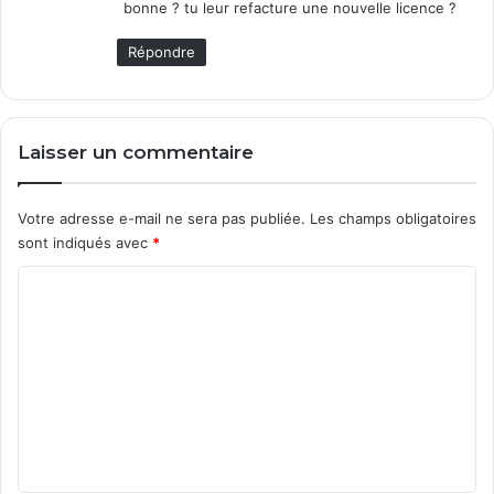
bonne ? tu leur refacture une nouvelle licence ?
Répondre
Laisser un commentaire
Votre adresse e-mail ne sera pas publiée.
Les champs obligatoires
sont indiqués avec
*
C
o
m
m
e
n
t