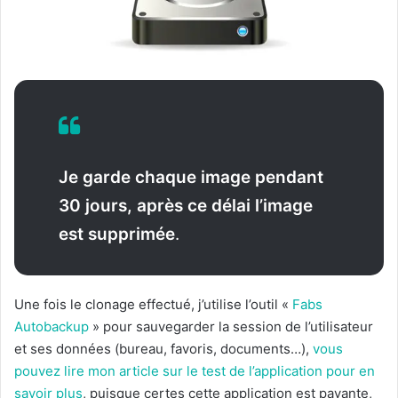
Je garde chaque image pendant
30 jours, après ce délai l’image
est supprimée
.
Une fois le clonage effectué, j’utilise l’outil «
Fabs
Autobackup
» pour sauvegarder la session de l’utilisateur
et ses données (bureau, favoris, documents…),
vous
pouvez lire mon article sur le test de l’application pour en
savoir plus
, puisque certes cette application est payante,