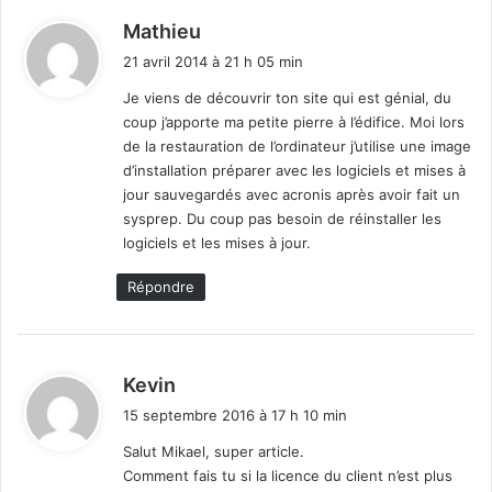
d
Mathieu
i
21 avril 2014 à 21 h 05 min
t
Je viens de découvrir ton site qui est génial, du
coup j’apporte ma petite pierre à l’édifice. Moi lors
:
de la restauration de l’ordinateur j’utilise une image
d’installation préparer avec les logiciels et mises à
jour sauvegardés avec acronis après avoir fait un
sysprep. Du coup pas besoin de réinstaller les
logiciels et les mises à jour.
Répondre
d
Kevin
i
15 septembre 2016 à 17 h 10 min
t
Salut Mikael, super article.
Comment fais tu si la licence du client n’est plus
: