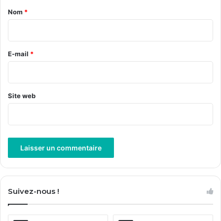
a
Nom
*
i
r
e
E-mail
*
*
Site web
A
l
Suivez-nous !
t
e