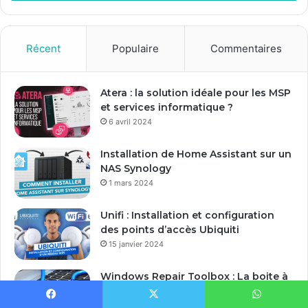
e
z
v
o
Récent
Populaire
Commentaires
t
r
e
Atera : la solution idéale pour les MSP
a
et services informatique ?
d
6 avril 2024
r
e
Installation de Home Assistant sur un
s
NAS Synology
s
1 mars 2024
e
E
Unifi : Installation et configuration
m
des points d’accès Ubiquiti
a
15 janvier 2024
i
l
Windows Repair Toolbox : La boite à
outils du Techos pour Windows
13 janvier 2024