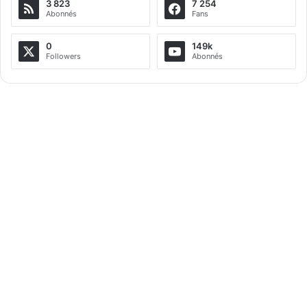
3 823
7 254
r
Abonnés
Fans
n
a
0
149k
Followers
Abonnés
t
i
v
e
: