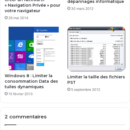
dépannages informatique
s
o
« Navigation Privée » pour
p
t
30 mars 2012
votre navigateur
o
d
26 mai 2014
n
i
i
s
b
p
l
o
e
n
i
b
l
e
Windows 8 : Limiter la
Limiter la taille des fichiers
consommation Data des
PST
tuiles dynamiques
5 septembre 2012
15 février 2013
2 commentaires