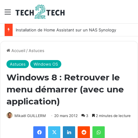
Menu
Unifi : Installation et configuration des points d’accès Ubiquiti
Accueil
/
Astuces
Astuces
Windows OS
Windows 8 : Retrouver le
menu démarrer (avec une
application)
Mikaël GUILLERM
20 mars 2012
3
2 minutes de lecture
Facebook
X
Linkedin
Reddit
WhatsApp