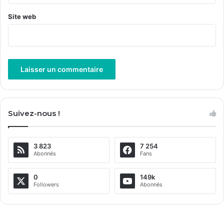
Site web
A
l
Suivez-nous !
t
e
3 823
7 254
r
Abonnés
Fans
n
a
0
149k
Followers
Abonnés
t
i
v