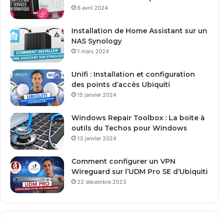
d
6 avril 2024
r
e
Installation de Home Assistant sur un
s
NAS Synology
s
1 mars 2024
e
E
Unifi : Installation et configuration
m
des points d’accès Ubiquiti
a
15 janvier 2024
i
l
Windows Repair Toolbox : La boite à
outils du Techos pour Windows
13 janvier 2024
Comment configurer un VPN
Wireguard sur l’UDM Pro SE d’Ubiquiti
22 décembre 2023