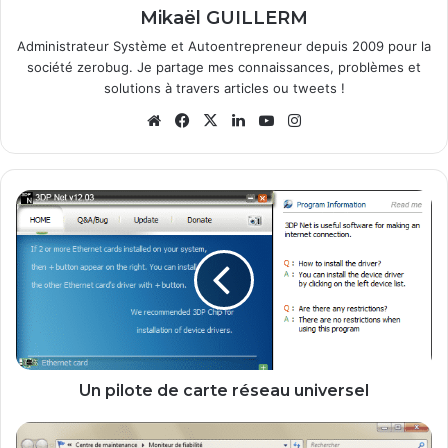
Mikaël GUILLERM
Administrateur Système et Autoentrepreneur depuis 2009 pour la
société zerobug. Je partage mes connaissances, problèmes et
solutions à travers articles ou tweets !
We
Fa
X
Lin
Yo
Ins
bsi
ce
ke
uT
tag
te
bo
din
ub
ra
ok
e
m
U
n
p
i
l
o
t
e
d
e
Un pilote de carte réseau universel
c
a
M