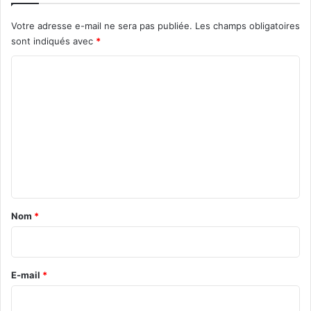
Votre adresse e-mail ne sera pas publiée.
Les champs obligatoires
sont indiqués avec
*
C
o
m
m
e
n
t
a
Nom
*
i
r
e
E-mail
*
*