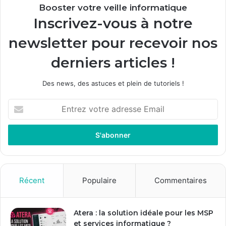
Booster votre veille informatique
Inscrivez-vous à notre
newsletter pour recevoir nos
derniers articles !
Des news, des astuces et plein de tutoriels !
E
n
t
r
e
z
v
o
Récent
Populaire
Commentaires
t
r
e
Atera : la solution idéale pour les MSP
a
et services informatique ?