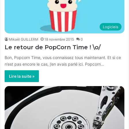
Logiciels
Mikaël GUILLERM
18 novembre 2015
0
Le retour de PopCorn Time ! \o/
Bon, Popcorn Time, vous connaissez tous maintenant. Et si ce
n’est pas encore le cas, j’en avais parlé ici. Popcorn…
Lire la suite »