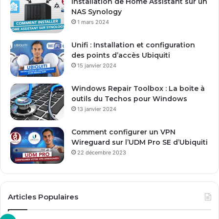
Installation de Home Assistant sur un
s
NAS Synology
s
1 mars 2024
e
E
Unifi : Installation et configuration
m
des points d’accès Ubiquiti
a
15 janvier 2024
i
l
Windows Repair Toolbox : La boite à
outils du Techos pour Windows
13 janvier 2024
Comment configurer un VPN
Wireguard sur l’UDM Pro SE d’Ubiquiti
22 décembre 2023
Articles Populaires