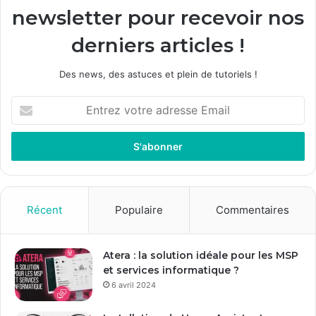
newsletter pour recevoir nos
derniers articles !
Des news, des astuces et plein de tutoriels !
E
n
t
r
e
z
v
o
Récent
Populaire
Commentaires
t
r
e
Atera : la solution idéale pour les MSP
a
et services informatique ?
d
6 avril 2024
r
e