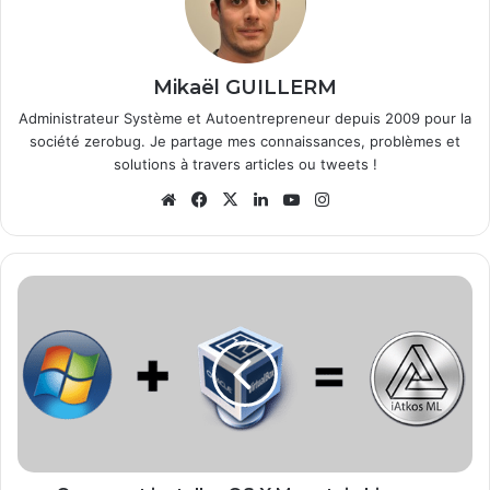
Mikaël GUILLERM
Administrateur Système et Autoentrepreneur depuis 2009 pour la
société zerobug. Je partage mes connaissances, problèmes et
solutions à travers articles ou tweets !
We
Fa
X
Lin
Yo
Ins
bsi
ce
ke
uT
tag
te
bo
din
ub
ra
ok
e
m
C
o
m
m
e
n
t
i
n