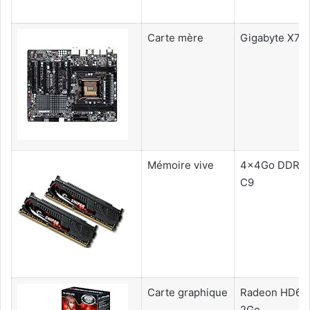
Carte mère
Gigabyte X7
Mémoire vive
4x4Go DDR3 
C9
Carte graphique
Radeon HD65
2Go