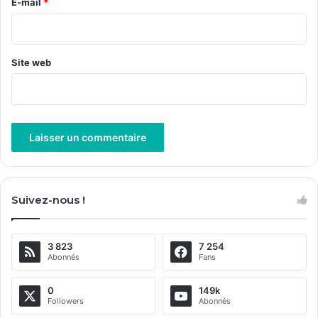
e
E-mail
*
*
Site web
A
l
Suivez-nous !
t
e
3 823
7 254
r
Abonnés
Fans
n
a
0
149k
Followers
Abonnés
t