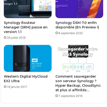
s
l
u
a
r
t
V
i
Synology Routeur
Synology DSM 7.0 enfin
i
o
Manager (SRM) passe en
disponible (En Preview !)
r
n
version 1.1
8 septembre 2020
t
d
26 juillet 2016
u
e
a
s
l
u
b
t
o
i
x
l
a
i
v
t
Western Digital MyCloud
Comment sauvegarder
e
a
EX2 Ultra
son serveur Synology ?
c
i
Hyper Backup, CloudSync
19 janvier 2017
i
et plus si affinités…
r
A
e
7 septembre 2016
t
s
k
i