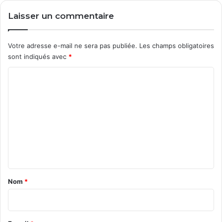
o
n
Laisser un commentaire
s
d
i
s
Votre adresse e-mail ne sera pas publiée.
Les champs obligatoires
p
sont indiqués avec
*
e
n
C
s
o
a
b
m
l
m
e
s
e
n
t
a
Nom
*
i
r