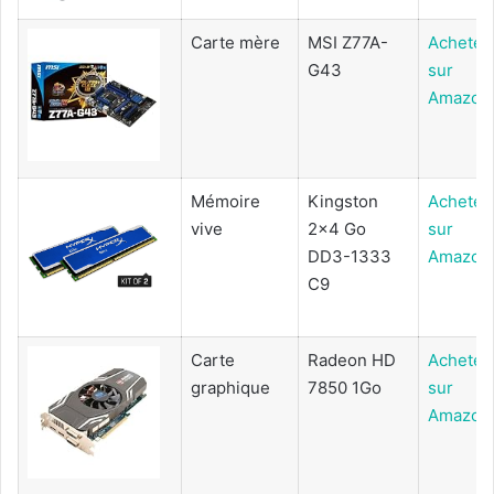
Carte mère
MSI Z77A-
Acheter
G43
sur
Amazon
Mémoire
Kingston
Acheter
vive
2x4 Go
sur
DD3-1333
Amazon
C9
Carte
Radeon HD
Acheter
graphique
7850 1Go
sur
Amazon