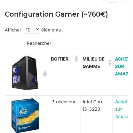
Configuration Gamer (~760€)
Afficher
éléments
Rechercher:
BOITIER
MILIEU DE
ACHETE
GAMME
SUR
AMAZO
Processeur
Intel Core
Acheter
i3-3220
sur
Amazon