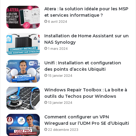
r
e
Atera : la solution idéale pour les MSP
a
et services informatique ?
d
6 avril 2024
r
e
Installation de Home Assistant sur un
s
NAS Synology
s
1 mars 2024
e
E
Unifi : Installation et configuration
m
des points d’accès Ubiquiti
a
15 janvier 2024
i
l
Windows Repair Toolbox : La boite à
outils du Techos pour Windows
13 janvier 2024
Comment configurer un VPN
Wireguard sur l’UDM Pro SE d’Ubiquiti
22 décembre 2023