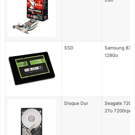
SSD
Samsung 830
128Go
Disque Dur
Seagate 7200
2To 7200rpm