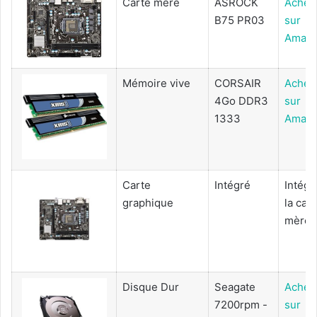
Carte mère
ASROCK
Achet
B75 PR03
sur
Amaz
Mémoire vive
CORSAIR
Achet
4Go DDR3
sur
1333
Amaz
Carte
Intégré
Intégr
graphique
la car
mère
Disque Dur
Seagate
Achet
7200rpm -
sur