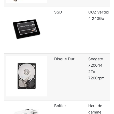
SSD
OCZ Vertex
4 240Go
Disque Dur
Seagate
7200.14
2To
7200rpm
Boitier
Haut de
gamme