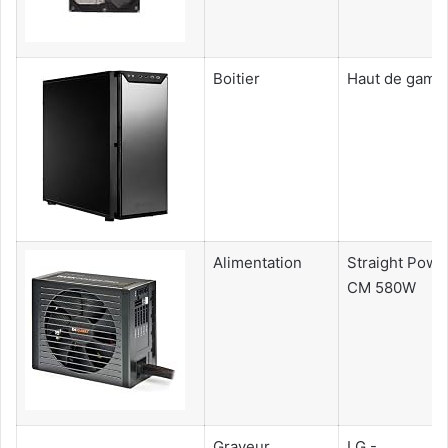
Boitier
Haut de gam
Alimentation
Straight Powe
CM 580W
Graveur
LG -