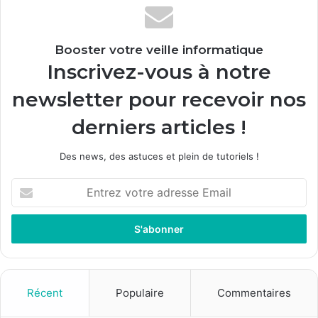
Booster votre veille informatique
Inscrivez-vous à notre
newsletter pour recevoir nos
derniers articles !
Des news, des astuces et plein de tutoriels !
E
n
t
r
e
z
v
o
Récent
Populaire
Commentaires
t