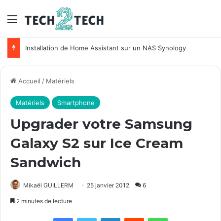
Menu
Installation de Home Assistant sur un NAS Synology
Accueil
/
Matériels
Matériels
Smartphone
Upgrader votre Samsung
Galaxy S2 sur Ice Cream
Sandwich
Mikaël GUILLERM
25 janvier 2012
6
2 minutes de lecture
Facebook
X
Linkedin
Reddit
WhatsApp