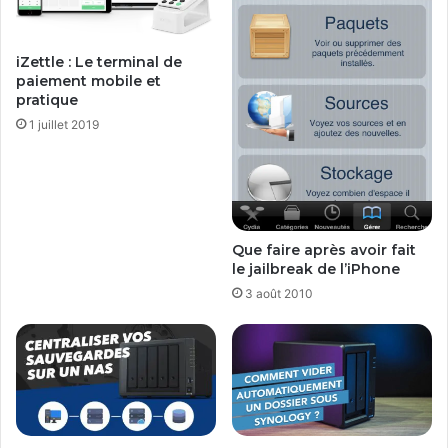
d
s
i
O
r
E
iZettle : Le terminal de
e
M
paiement mobile et
c
d
pratique
t
a
1 juillet 2019
d
n
o
s
w
l
n
e
l
s
o
p
Que faire après avoir fait
a
r
le jailbreak de l’iPhone
d
o
3 août 2010
)
p
?
r
i
é
t
é
s