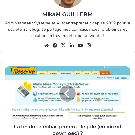
Mikaël GUILLERM
Administrateur Système et Autoentrepreneur depuis 2009 pour la
société zerobug. Je partage mes connaissances, problèmes et
solutions à travers articles ou tweets !
We
Fa
X
Lin
Yo
Ins
bsi
ce
ke
uT
tag
te
bo
din
ub
ra
ok
e
m
L
a
f
i
n
d
u
t
é
l
La fin du téléchargement illégale (en direct
é
download) ?