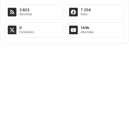
e
3 823
7 254
r
Abonnés
Fans
n
a
0
149k
Followers
Abonnés
t
i
v
e
: