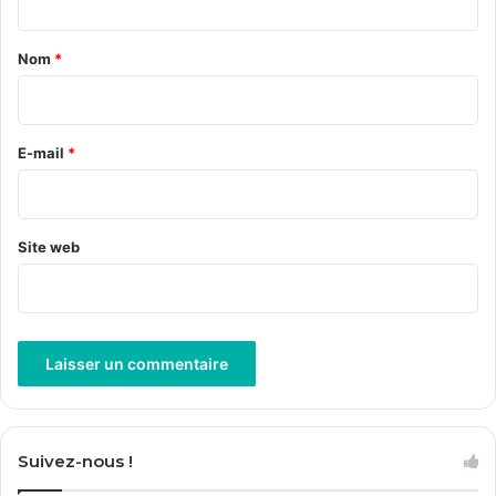
t
a
Nom
*
i
r
e
E-mail
*
*
Site web
A
l
Suivez-nous !
t