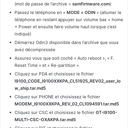
(mot de passe de l’archive =
samfirmware.com
)
Passez le téléphone en «
MODE « ODIN
» (allumer le
téléphone en restant appuyer sur volume bas + home
+ Power et ensuite faire volume haut lorsque c’est
indiqué)
Démarrez Odin3 disponible dans l’archive que vous
avez décompressée
Assurez vous que soit coché « Auto reboot », « F.
Reset Time » et « Re-partition »
Cliquez sur PDA et choisissez le fichier
I9100_CODE_I9100XXKPA_CL51925_REV02_user_lo
w_ship.tar.md5
Cliquez sur PHONE et choisissez le fichier
MODEM_I9100XXKPA_REV_02_CL1094591.tar.md5
Cliquez sur CSC et choisissez le fichier
GT-I9100-
MULTI-CSC-OXAKPA.tar.md5