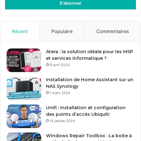
r
e
z
v
o
Récent
Populaire
Commentaires
t
r
e
Atera : la solution idéale pour les MSP
a
et services informatique ?
d
6 avril 2024
r
e
Installation de Home Assistant sur un
s
NAS Synology
s
1 mars 2024
e
E
Unifi : Installation et configuration
m
des points d’accès Ubiquiti
a
15 janvier 2024
i
l
Windows Repair Toolbox : La boite à