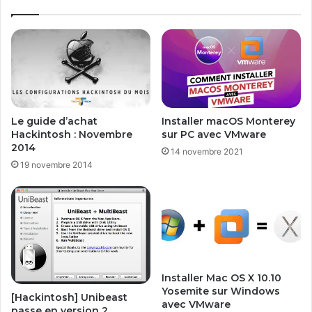
t
i
v
"
o
N
s
a
t
v
o
i
r
g
r
a
Le guide d’achat
Installer macOS Monterey
e
t
Hackintosh : Novembre
sur PC avec VMware
n
i
2014
14 novembre 2021
t
o
19 novembre 2014
s
n
f
P
a
r
v
i
o
v
r
é
i
e
s
"
Installer Mac OS X 10.10
a
p
Yosemite sur Windows
[Hackintosh] Unibeast
v
o
avec VMware
passe en version 2