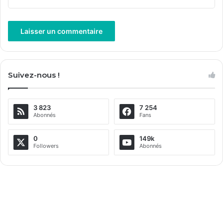
A
l
Suivez-nous !
t
e
3 823
7 254
r
Abonnés
Fans
n
a
0
149k
Followers
Abonnés
t
i
v
e
: