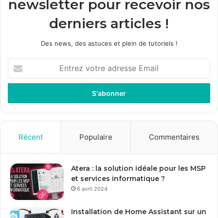
newsletter pour recevoir nos
derniers articles !
Des news, des astuces et plein de tutoriels !
E
n
t
r
e
z
v
o
Récent
Populaire
Commentaires
t
r
e
Atera : la solution idéale pour les MSP
a
et services informatique ?
d
6 avril 2024
r
e
Installation de Home Assistant sur un
s