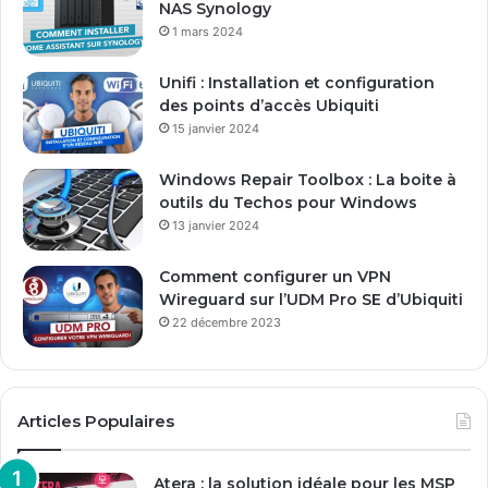
NAS Synology
s
1 mars 2024
e
E
Unifi : Installation et configuration
m
des points d’accès Ubiquiti
a
15 janvier 2024
i
l
Windows Repair Toolbox : La boite à
outils du Techos pour Windows
13 janvier 2024
Comment configurer un VPN
Wireguard sur l’UDM Pro SE d’Ubiquiti
22 décembre 2023
Articles Populaires
Atera : la solution idéale pour les MSP