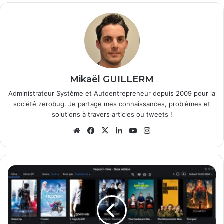
Mikaël GUILLERM
Administrateur Système et Autoentrepreneur depuis 2009 pour la
société zerobug. Je partage mes connaissances, problèmes et
solutions à travers articles ou tweets !
We
Fa
X
Lin
Yo
Ins
bsi
ce
ke
uT
tag
te
bo
din
ub
ra
ok
e
m
A
p
p
r
e
n