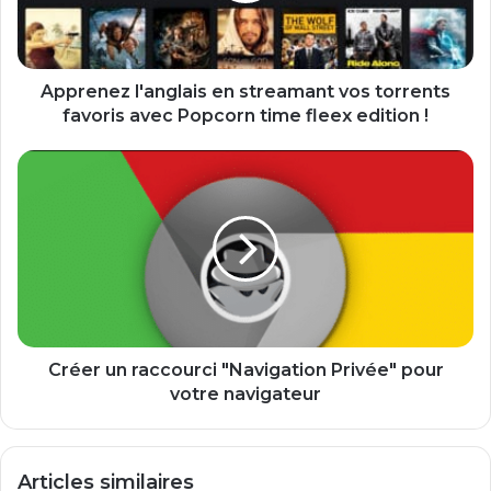
e
z
l
'
Apprenez l'anglais en streamant vos torrents
a
favoris avec Popcorn time fleex edition !
n
g
C
l
r
a
é
i
e
s
r
e
u
n
n
s
r
t
a
r
c
Créer un raccourci "Navigation Privée" pour
e
c
votre navigateur
a
o
m
u
a
r
Articles similaires
n
c