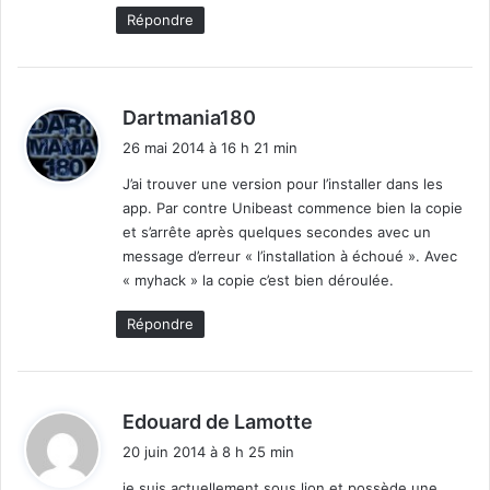
Répondre
i
o
n
!
d
Dartmania180
i
26 mai 2014 à 16 h 21 min
t
J’ai trouver une version pour l’installer dans les
app. Par contre Unibeast commence bien la copie
:
et s’arrête après quelques secondes avec un
message d’erreur « l’installation à échoué ». Avec
« myhack » la copie c’est bien déroulée.
Répondre
d
Edouard de Lamotte
i
20 juin 2014 à 8 h 25 min
t
je suis actuellement sous lion et possède une