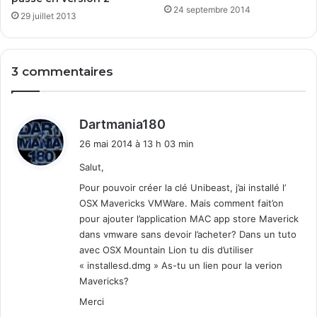
e
u
24 septembre 2014
29 juillet 2013
c
r
P
v
o
o
p
t
3 commentaires
c
r
o
e
r
n
d
Dartmania180
n
a
i
t
v
26 mai 2014 à 13 h 03 min
i
t
i
Salut,
m
g
e
a
:
Pour pouvoir créer la clé Unibeast, j’ai installé l’
f
t
OSX Mavericks VMWare. Mais comment fait’on
l
e
pour ajouter l’application MAC app store Maverick
e
u
dans vmware sans devoir l’acheter? Dans un tuto
e
r
avec OSX Mountain Lion tu dis d’utiliser
x
« installesd.dmg » As-tu un lien pour la verion
e
Mavericks?
d
i
Merci
t