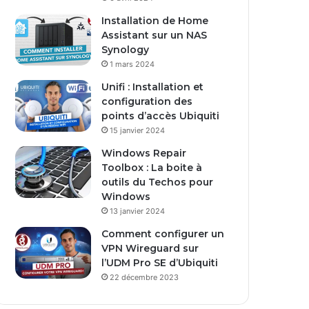
s
Installation de Home
e
Assistant sur un NAS
E
Synology
m
1 mars 2024
a
i
Unifi : Installation et
l
configuration des
points d’accès Ubiquiti
15 janvier 2024
Windows Repair
Toolbox : La boite à
outils du Techos pour
Windows
13 janvier 2024
Comment configurer un
VPN Wireguard sur
l’UDM Pro SE d’Ubiquiti
22 décembre 2023