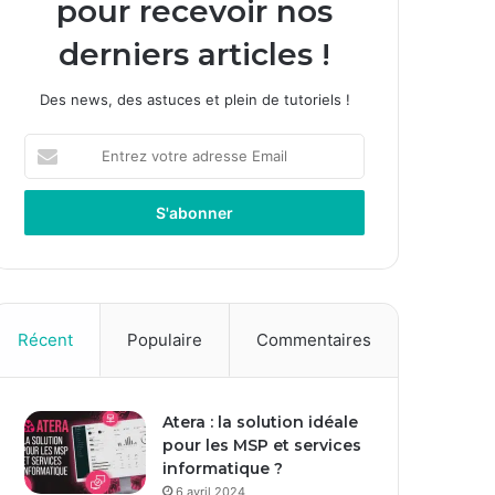
pour recevoir nos
derniers articles !
Des news, des astuces et plein de tutoriels !
E
n
t
r
e
z
v
o
t
Récent
Populaire
Commentaires
r
e
a
Atera : la solution idéale
d
pour les MSP et services
r
informatique ?
e
s
6 avril 2024