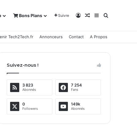
Connexion
Article Aléatoire
Sidebar (barre la
Rechercher
b
Bons Plans
Suivre
enir Tech2Tech.fr
Annonceurs
Contact
A Propos
Suivez-nous !
3 823
7 254
Abonnés
Fans
0
149k
Followers
Abonnés