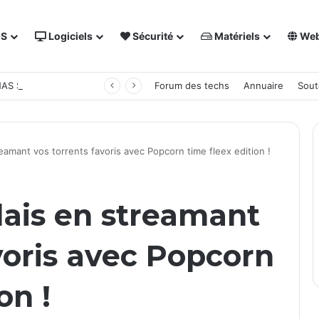
OS
Logiciels
Sécurité
Matériels
We
 NAS Synology
Forum des techs
Annuaire
Sout
eamant vos torrents favoris avec Popcorn time fleex edition !
lais en streamant
voris avec Popcorn
on !