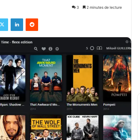
3
2 minutes de lecture
X
Linkedin
Reddit