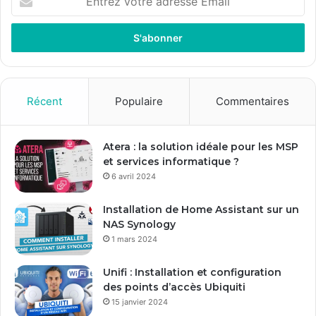
n
t
r
e
z
v
o
Récent
Populaire
Commentaires
t
r
e
Atera : la solution idéale pour les MSP
a
et services informatique ?
d
6 avril 2024
r
e
Installation de Home Assistant sur un
s
NAS Synology
s
1 mars 2024
e
E
Unifi : Installation et configuration
m
des points d’accès Ubiquiti
a
15 janvier 2024
i