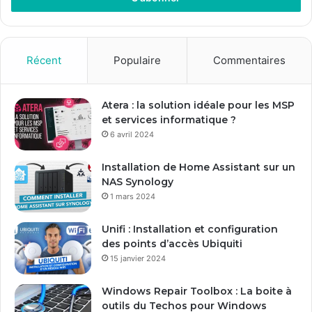
e
z
v
o
Récent
Populaire
Commentaires
t
r
e
Atera : la solution idéale pour les MSP
a
et services informatique ?
d
6 avril 2024
r
e
Installation de Home Assistant sur un
s
NAS Synology
s
1 mars 2024
e
E
Unifi : Installation et configuration
m
des points d’accès Ubiquiti
a
15 janvier 2024
i
l
Windows Repair Toolbox : La boite à
outils du Techos pour Windows