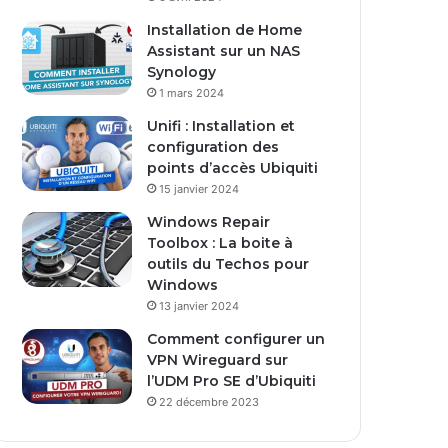
s
Installation de Home
e
Assistant sur un NAS
E
Synology
m
1 mars 2024
a
i
Unifi : Installation et
l
configuration des
points d’accès Ubiquiti
15 janvier 2024
Windows Repair
Toolbox : La boite à
outils du Techos pour
Windows
13 janvier 2024
Comment configurer un
VPN Wireguard sur
l’UDM Pro SE d’Ubiquiti
22 décembre 2023