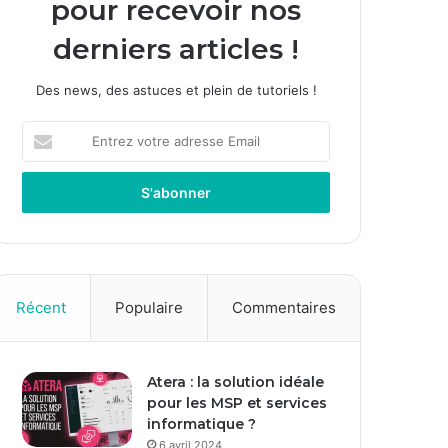
pour recevoir nos
derniers articles !
Des news, des astuces et plein de tutoriels !
E
n
t
r
e
z
v
o
t
Récent
Populaire
Commentaires
r
e
a
Atera : la solution idéale
d
pour les MSP et services
r
informatique ?
e
s
6 avril 2024