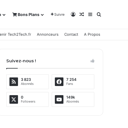
Connexion
Article Aléatoire
Sidebar (barre la
Rechercher
b
Bons Plans
Suivre
enir Tech2Tech.fr
Annonceurs
Contact
A Propos
Suivez-nous !
3 823
7 254
Abonnés
Fans
0
149k
Followers
Abonnés