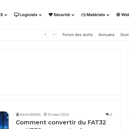
OS
Logiciels
Sécurité
Matériels
We
 NAS Synology
Forum des techs
Annuaire
Sout
Kevin ENGEL
15 mars 2022
0
Comment convertir du FAT32