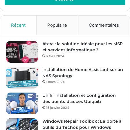
e
z
v
o
Récent
Populaire
Commentaires
t
r
e
Atera : la solution idéale pour les MSP
a
et services informatique ?
d
6 avril 2024
r
e
Installation de Home Assistant sur un
s
NAS Synology
s
1 mars 2024
e
E
Unifi : Installation et configuration
m
des points d’accès Ubiquiti
a
15 janvier 2024
i
l
Windows Repair Toolbox : La boite à
outils du Techos pour Windows