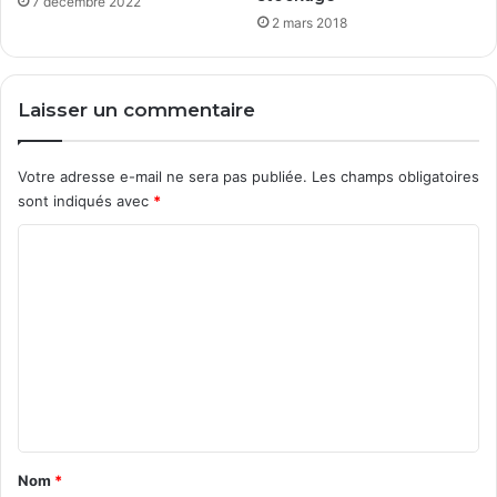
7 décembre 2022
2 mars 2018
Laisser un commentaire
Votre adresse e-mail ne sera pas publiée.
Les champs obligatoires
sont indiqués avec
*
C
o
m
m
e
n
t
a
Nom
*