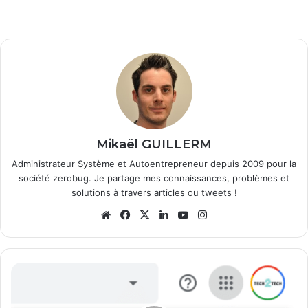
Mikaël GUILLERM
Administrateur Système et Autoentrepreneur depuis 2009 pour la
société zerobug. Je partage mes connaissances, problèmes et
solutions à travers articles ou tweets !
Website
Facebook
X
Linkedin
YouTube
Instagram
Retrouver
vos
contacts