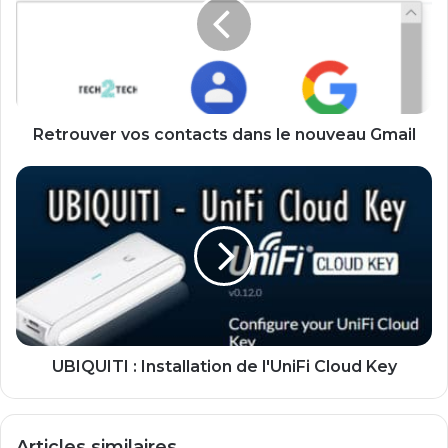
dans
le
nouveau
Gmail
Retrouver vos contacts dans le nouveau Gmail
UBIQUITI
:
Installation
de
l'UniFi
Cloud
Key
UBIQUITI : Installation de l'UniFi Cloud Key
Articles similaires