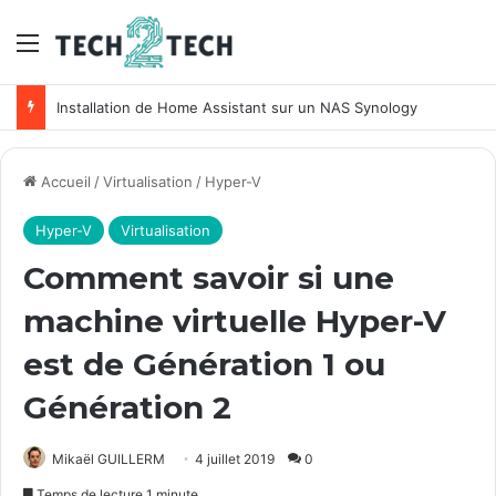
Menu
Installation de Home Assistant sur un NAS Synology
Accueil
/
Virtualisation
/
Hyper-V
Hyper-V
Virtualisation
Comment savoir si une
machine virtuelle Hyper-V
est de Génération 1 ou
Génération 2
Mikaël GUILLERM
4 juillet 2019
0
Temps de lecture 1 minute