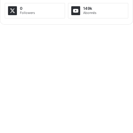
a
0
149k
Followers
Abonnés
t
i
v
e
: