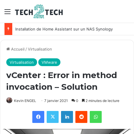
Menu
Installation de Home Assistant sur un NAS Synology
Accueil
/
Virtualisation
Virtualisation
VMware
vCenter : Error in method
invocation – Solution
Kevin ENGEL
7 janvier 2021
0
2 minutes de lecture
Facebook
X
Linkedin
Reddit
WhatsApp