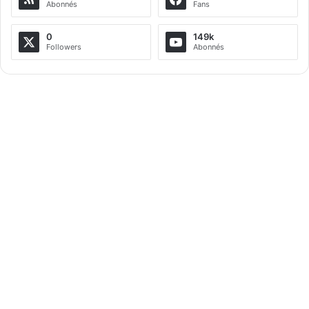
Abonnés
Fans
n
a
0
149k
Followers
Abonnés
t
i
v
e
: