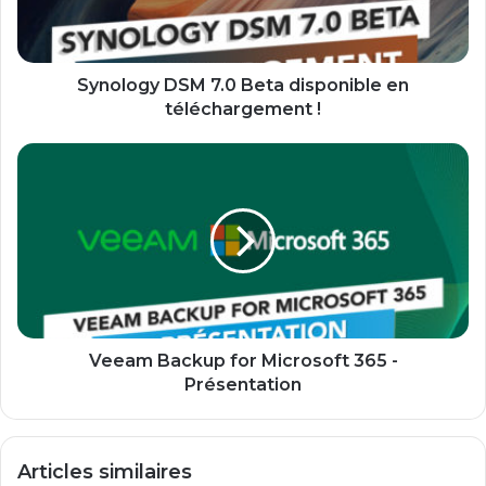
téléchargement
!
Synology DSM 7.0 Beta disponible en
téléchargement !
Veeam
Backup
for
Microsoft
365
-
Présentation
Veeam Backup for Microsoft 365 -
Présentation
Articles similaires