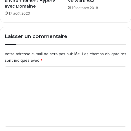
environnement HyperV
VMware ESXi
avec Domaine
19 octobre 2018
17 août 2020
Laisser un commentaire
Votre adresse e-mail ne sera pas publiée.
Les champs obligatoires
sont indiqués avec
*
C
o
m
m
e
n
t