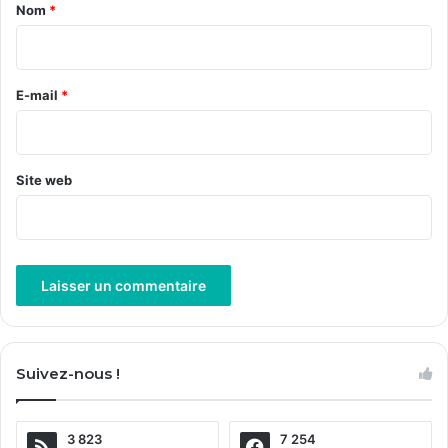
a
Nom
*
i
r
e
E-mail
*
*
Site web
A
l
Suivez-nous !
t
e
3 823
7 254
r