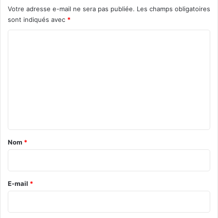
Votre adresse e-mail ne sera pas publiée.
Les champs obligatoires
sont indiqués avec
*
C
o
m
m
e
n
t
a
Nom
*
i
r
e
E-mail
*
*