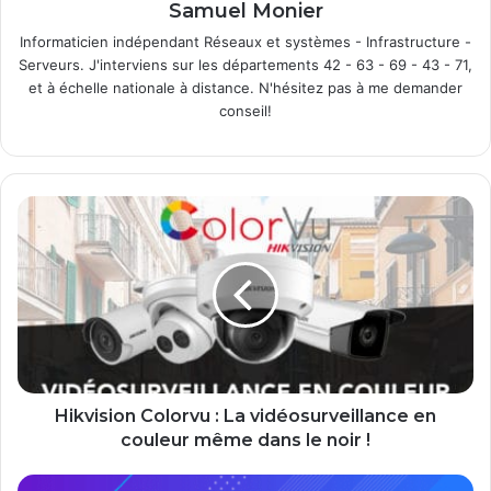
Samuel Monier
Informaticien indépendant Réseaux et systèmes - Infrastructure -
Serveurs. J'interviens sur les départements 42 - 63 - 69 - 43 - 71,
et à échelle nationale à distance. N'hésitez pas à me demander
conseil!
Hikvision
Colorvu
:
La
vidéosurveillance
en
couleur
même
dans
le
Hikvision Colorvu : La vidéosurveillance en
noir
couleur même dans le noir !
!
Apache