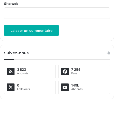
Site web
A
l
Suivez-nous !
t
e
3 823
7 254
r
Abonnés
Fans
n
a
0
149k
Followers
Abonnés
t
i
v