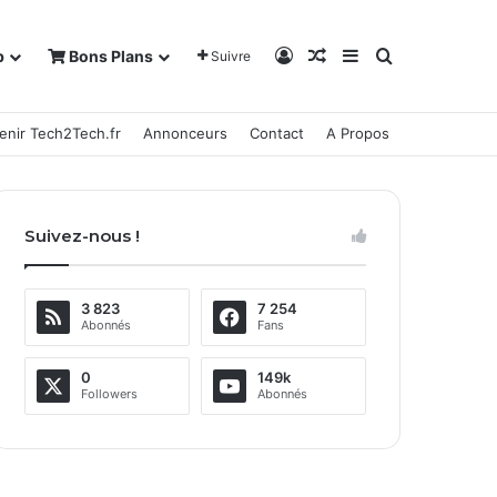
Connexion
Article Aléatoire
Sidebar (barre la
Rechercher
b
Bons Plans
Suivre
enir Tech2Tech.fr
Annonceurs
Contact
A Propos
Suivez-nous !
3 823
7 254
Abonnés
Fans
0
149k
Followers
Abonnés