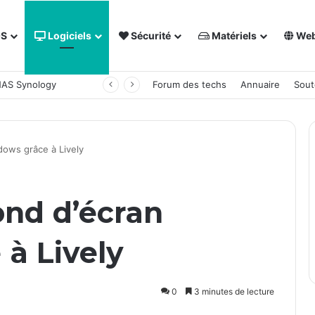
OS
Logiciels
Sécurité
Matériels
We
 NAS Synology
Forum des techs
Annuaire
Sout
dows grâce à Lively
ond d’écran
à Lively
0
3 minutes de lecture