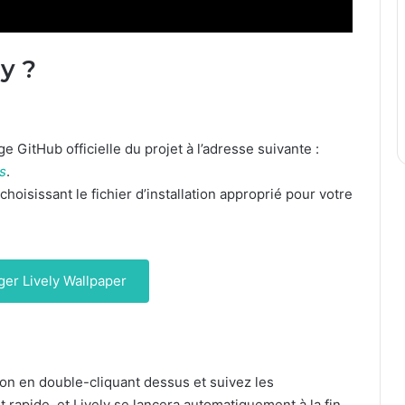
y ?
e GitHub officielle du projet à l’adresse suivante :
s
.
hoisissant le fichier d’installation approprié pour votre
er Lively Wallpaper
ation en double-cliquant dessus et suivez les
 et rapide, et Lively se lancera automatiquement à la fin