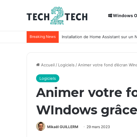
Windows 
Breaking News
Installation de Home Assistant sur un
Accueil
/
Logiciels
/
Animer votre fond d’écran WIn
Logiciels
Animer votre f
WIndows grâce 
Mikaël GUILLERM
29 mars 2023