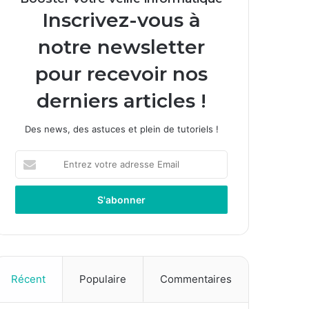
Inscrivez-vous à
notre newsletter
pour recevoir nos
derniers articles !
Des news, des astuces et plein de tutoriels !
E
n
t
r
e
z
v
o
t
Récent
Populaire
Commentaires
r
e