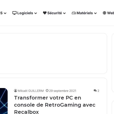
OS
Logiciels
Sécurité
Matériels
We
 NAS Synology
Forum des techs
Annuaire
Sout
Mikaël GUILLERM
29 septembre 2021
2
Transformer votre PC en
console de RetroGaming avec
Recalbox