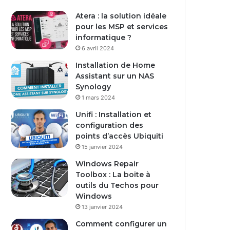
a
Atera : la solution idéale
d
pour les MSP et services
r
informatique ?
e
s
6 avril 2024
s
Installation de Home
e
Assistant sur un NAS
E
Synology
m
1 mars 2024
a
i
Unifi : Installation et
l
configuration des
points d’accès Ubiquiti
15 janvier 2024
Windows Repair
Toolbox : La boite à
outils du Techos pour
Windows
13 janvier 2024
Comment configurer un