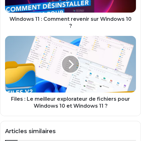
10
?
Windows 11 : Comment revenir sur Windows 10
?
Files
:
Le
meilleur
explorateur
de
fichiers
pour
Windows
10
Files : Le meilleur explorateur de fichiers pour
et
Windows 10 et Windows 11 ?
Windows
11
?
Articles similaires