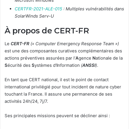
Microsoft Windows
CERTFR-2021-ALE-015
: Multiples vulnérabilités dans
SolarWinds Serv-U
À propos de CERT-FR
Le
CERT-FR
(« Computer Emergency Response Team »)
est une des composantes curatives complémentaires des
actions préventives assurées par l’
A
gence
N
ationale de la
S
écurité des
S
ystèmes d’
I
nformation
(
ANSSI
)
.
En tant que CERT national, il est le point de contact
international privilégié pour tout incident de nature cyber
touchant la France. Il assure une permanence de ses
activités 24h/24, 7j/7.
Ses principales missions peuvent se décliner ainsi :