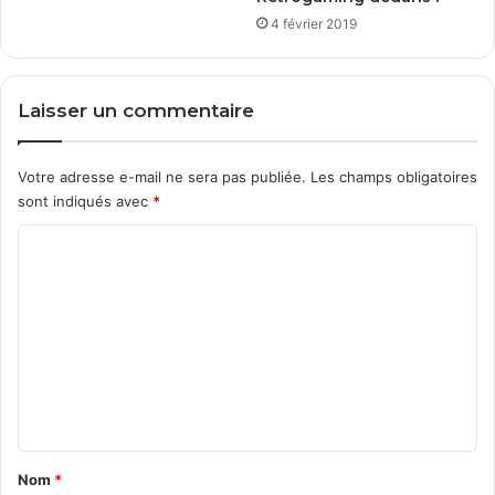
4 février 2019
Laisser un commentaire
Votre adresse e-mail ne sera pas publiée.
Les champs obligatoires
sont indiqués avec
*
C
o
m
m
e
n
t
a
Nom
*