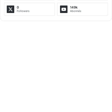
a
0
149k
Followers
Abonnés
t
i
v
e
: