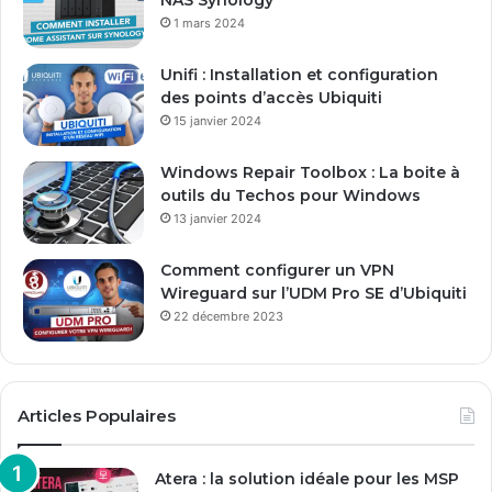
s
1 mars 2024
e
E
Unifi : Installation et configuration
m
des points d’accès Ubiquiti
a
15 janvier 2024
i
l
Windows Repair Toolbox : La boite à
outils du Techos pour Windows
13 janvier 2024
Comment configurer un VPN
Wireguard sur l’UDM Pro SE d’Ubiquiti
22 décembre 2023
Articles Populaires
Atera : la solution idéale pour les MSP