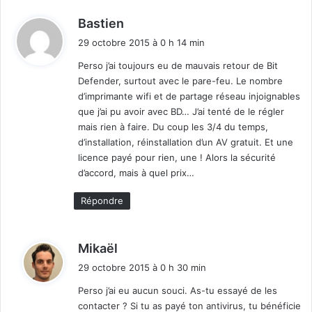
d
Bastien
i
29 octobre 2015 à 0 h 14 min
t
Perso j’ai toujours eu de mauvais retour de Bit
Defender, surtout avec le pare-feu. Le nombre
:
d’imprimante wifi et de partage réseau injoignables
que j’ai pu avoir avec BD… J’ai tenté de le régler
mais rien à faire. Du coup les 3/4 du temps,
d’installation, réinstallation d’un AV gratuit. Et une
licence payé pour rien, une ! Alors la sécurité
d’accord, mais à quel prix…
Répondre
d
Mikaël
i
29 octobre 2015 à 0 h 30 min
t
Perso j’ai eu aucun souci. As-tu essayé de les
contacter ? Si tu as payé ton antivirus, tu bénéficie
: