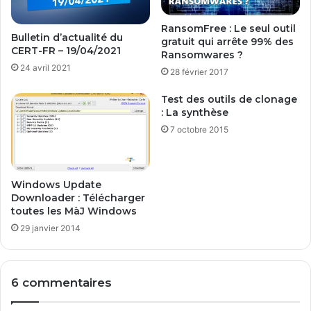
r
c
e
RansomFree : Le seul outil
o
Bulletin d’actualité du
gratuit qui arrête 99% des
n
u
CERT-FR – 19/04/2021
Ransomwares ?
e
l
24 avril 2021
u
28 février 2017
e
r
d
Test des outils de clonage
p
e
: La synthèse
o
s
u
7 octobre 2015
o
r
u
2
r
0
c
Windows Update
1
e
Downloader : Télécharger
6
toutes les MàJ Windows
29 janvier 2014
6 commentaires