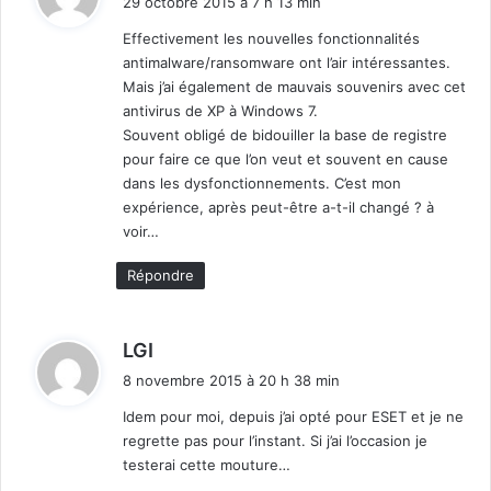
29 octobre 2015 à 7 h 13 min
t
Effectivement les nouvelles fonctionnalités
antimalware/ransomware ont l’air intéressantes.
:
Mais j’ai également de mauvais souvenirs avec cet
antivirus de XP à Windows 7.
Souvent obligé de bidouiller la base de registre
pour faire ce que l’on veut et souvent en cause
dans les dysfonctionnements. C’est mon
expérience, après peut-être a-t-il changé ? à
voir…
Répondre
d
LGI
i
8 novembre 2015 à 20 h 38 min
t
Idem pour moi, depuis j’ai opté pour ESET et je ne
regrette pas pour l’instant. Si j’ai l’occasion je
:
testerai cette mouture…