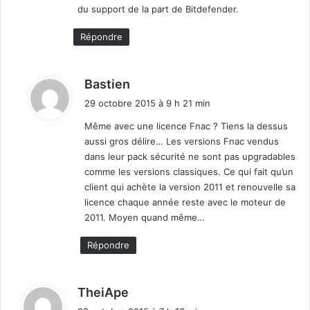
du support de la part de Bitdefender.
Répondre
d
Bastien
i
29 octobre 2015 à 9 h 21 min
t
Même avec une licence Fnac ? Tiens la dessus
aussi gros délire… Les versions Fnac vendus
:
dans leur pack sécurité ne sont pas upgradables
comme les versions classiques. Ce qui fait qu’un
client qui achète la version 2011 et renouvelle sa
licence chaque année reste avec le moteur de
2011. Moyen quand même…
Répondre
d
TheiApe
i