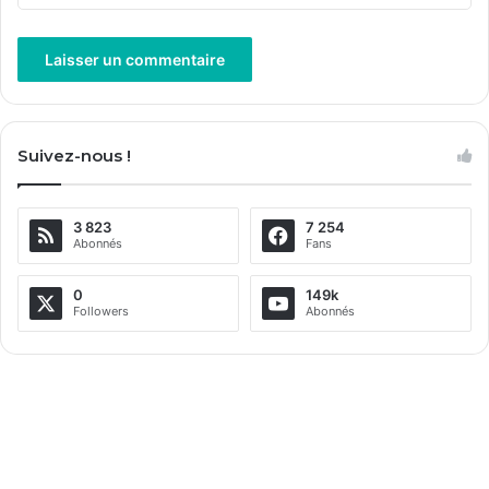
A
l
Suivez-nous !
t
e
3 823
7 254
r
Abonnés
Fans
n
a
0
149k
Followers
Abonnés
t
i
v
e
: