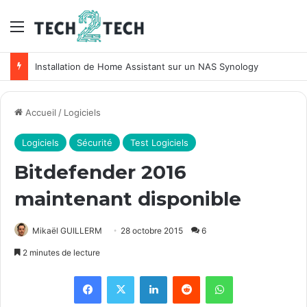
Menu
Unifi : Installation et configuration des points d’accès Ubiquiti
Accueil
/
Logiciels
Logiciels
Sécurité
Test Logiciels
Bitdefender 2016
maintenant disponible
Mikaël GUILLERM
28 octobre 2015
6
2 minutes de lecture
Facebook
X
Linkedin
Reddit
WhatsApp