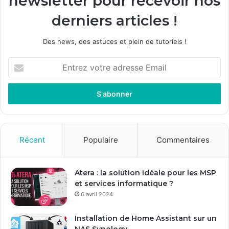
newsletter pour recevoir nos
derniers articles !
Des news, des astuces et plein de tutoriels !
E
n
t
r
e
z
v
o
Récent
Populaire
Commentaires
t
r
e
Atera : la solution idéale pour les MSP
a
et services informatique ?
d
6 avril 2024
r
e
Installation de Home Assistant sur un
s
NAS Synology