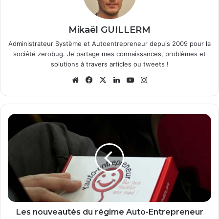
Mikaël GUILLERM
Administrateur Système et Autoentrepreneur depuis 2009 pour la
société zerobug. Je partage mes connaissances, problèmes et
solutions à travers articles ou tweets !
We
Fa
X
Lin
Yo
Ins
bsi
ce
ke
uT
tag
te
bo
din
ub
ra
ok
e
m
L
e
s
n
o
u
v
e
a
u
Les nouveautés du régime Auto-Entrepreneur