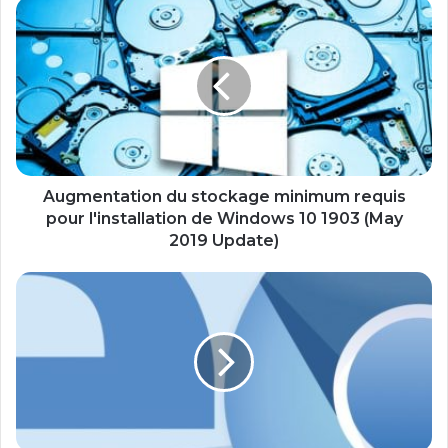
Augmentation
du
stockage
minimum
requis
pour
l'installation
de
Windows
10
Augmentation du stockage minimum requis
1903
pour l'installation de Windows 10 1903 (May
(May
2019 Update)
2019
Update)
Télécharger
et
Installer
Microsoft
Chromium
Edge
sur
Windows