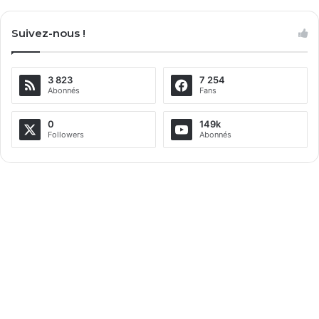
l
Suivez-nous !
t
e
3 823
7 254
r
Abonnés
Fans
n
a
0
149k
Followers
Abonnés
t
i
v
e
: