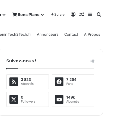
Connexion
Article Aléatoire
Sidebar (barre la
Rechercher
b
Bons Plans
Suivre
enir Tech2Tech.fr
Annonceurs
Contact
A Propos
Suivez-nous !
3 823
7 254
Abonnés
Fans
0
149k
Followers
Abonnés