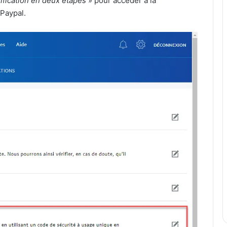
ification en deux étapes
» pour accéder à la
 Paypal.