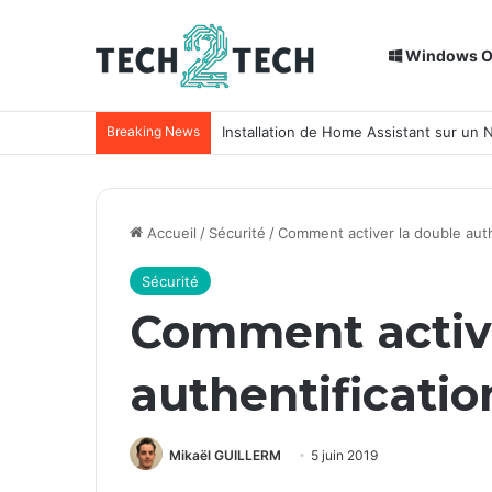
Windows 
Breaking News
Installation de Home Assistant sur un
Accueil
/
Sécurité
/
Comment activer la double auth
Sécurité
Comment active
authentificatio
Mikaël GUILLERM
5 juin 2019