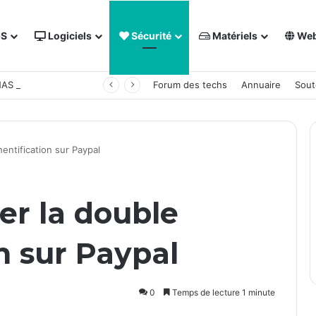
OS
Logiciels
Sécurité
Matériels
We
 NAS Synology
Forum des techs
Annuaire
Sout
entification sur Paypal
r la double
n sur Paypal
0
Temps de lecture 1 minute