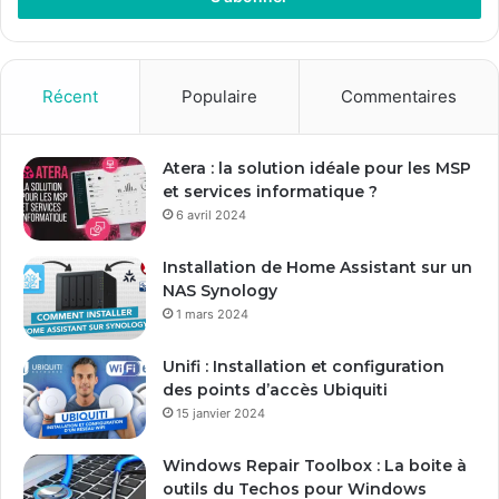
e
z
v
o
Récent
Populaire
Commentaires
t
r
e
Atera : la solution idéale pour les MSP
a
et services informatique ?
d
6 avril 2024
r
e
Installation de Home Assistant sur un
s
NAS Synology
s
1 mars 2024
e
E
Unifi : Installation et configuration
m
des points d’accès Ubiquiti
a
15 janvier 2024
i
l
Windows Repair Toolbox : La boite à
outils du Techos pour Windows