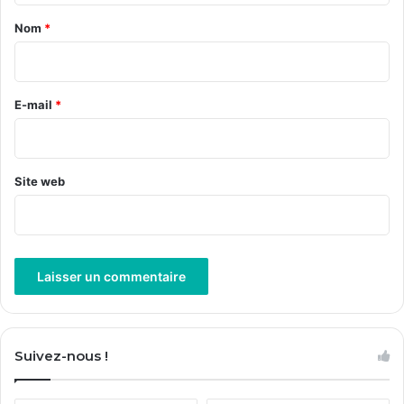
a
Nom
*
i
r
e
E-mail
*
*
Site web
A
l
Suivez-nous !
t
e