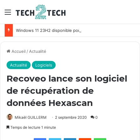
Menu
Windows 11 23H2 disponible pour tous ! Comment télécharger Windows 11 Sun Valley 3 ?
Accueil
/
Actualité
Actualité
Logiciels
Recoveo lance son logiciel
de récupération de
données Hexascan
Mikaël GUILLERM
2 septembre 2020
0
Temps de lecture 1 minute
Facebook
X
Linkedin
Reddit
WhatsApp