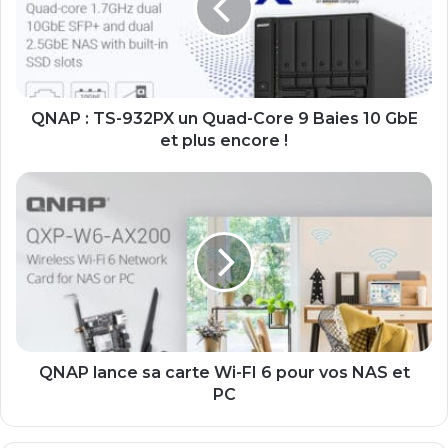
un
Quad-
Core
9
Baies
10
QNAP : TS-932PX un Quad-Core 9 Baies 10 GbE
GbE
et plus encore !
et
plus
QNAP
encore
lance
!
sa
carte
Wi-
FI
6
pour
vos
NAS
QNAP lance sa carte Wi-FI 6 pour vos NAS et
et
PC
PC