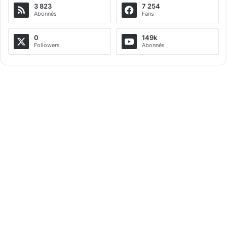
3 823
7 254
r
Abonnés
Fans
n
a
0
149k
Followers
Abonnés
t
i
v
e
: