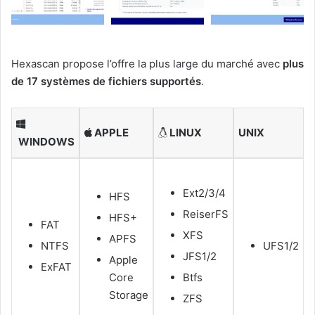
Hexascan propose l’offre la plus large du marché avec
plus
de 17 systèmes de fichiers supportés
.
APPLE
LINUX
UNIX
WINDOWS
Ext2/3/4
HFS
ReiserFS
HFS+
FAT
XFS
APFS
NTFS
UFS1/2
JFS1/2
Apple
ExFAT
Core
Btfs
Storage
ZFS