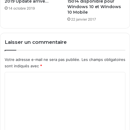
2019 Update arrive…
15014 disponible pour
Windows 10 et Windows
14 octobre 2019
10 Mobile
22 janvier 2017
Laisser un commentaire
Votre adresse e-mail ne sera pas publiée.
Les champs obligatoires
sont indiqués avec
*
C
o
m
m
e
n
t