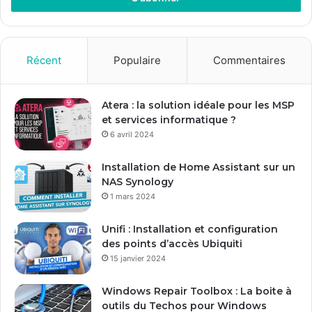
e
z
v
o
Récent
Populaire
Commentaires
t
r
e
Atera : la solution idéale pour les MSP
a
et services informatique ?
d
6 avril 2024
r
e
Installation de Home Assistant sur un
s
NAS Synology
s
1 mars 2024
e
E
Unifi : Installation et configuration
m
des points d’accès Ubiquiti
a
15 janvier 2024
i
l
Windows Repair Toolbox : La boite à
outils du Techos pour Windows