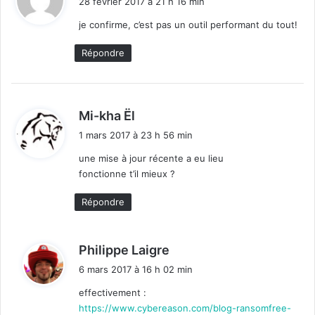
28 février 2017 à 21 h 16 min
t
x
je confirme, c’est pas un outil performant du tout!
R
:
a
Répondre
n
s
o
m
d
Mi-kha Ël
w
i
a
1 mars 2017 à 23 h 56 min
t
r
une mise à jour récente a eu lieu
e
fonctionne t’il mieux ?
s
:
!
Répondre
d
Philippe Laigre
i
6 mars 2017 à 16 h 02 min
t
effectivement :
https://www.cybereason.com/blog-ransomfree-
: