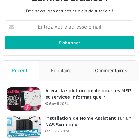
Des news, des astuces et plein de tutoriels !
E
n
t
r
e
z
v
o
Récent
Populaire
Commentaires
t
r
e
Atera : la solution idéale pour les MSP
a
et services informatique ?
d
6 avril 2024
r
e
Installation de Home Assistant sur un
s
NAS Synology
s
1 mars 2024
e