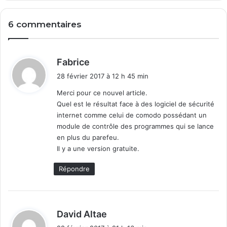
o
a
e
r
6 commentaires
f
r
l
a
e
g
r
e
d
Fabrice
T
a
i
28 février 2017 à 12 h 45 min
e
u
t
x
t
Merci pour ce nouvel article.
t
o
Quel est le résultat face à des logiciel de sécurité
:
?
m
internet comme celui de comodo possédant un
A
a
module de contrôle des programmes qui se lance
t
t
en plus du parefeu.
t
i
Il y a une version gratuite.
e
q
n
u
Répondre
t
e
i
o
n
d
David Altae
a
i
u