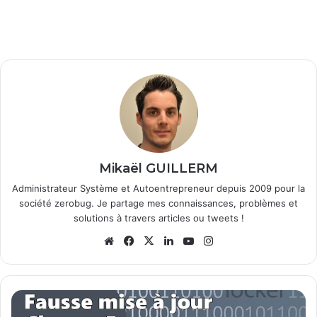
Mikaël GUILLERM
Administrateur Système et Autoentrepreneur depuis 2009 pour la
société zerobug. Je partage mes connaissances, problèmes et
solutions à travers articles ou tweets !
We
Fa
X
Lin
Yo
Ins
bsi
ce
ke
uT
tag
te
bo
din
ub
ra
ok
e
m
U
n