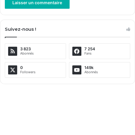
A
l
Suivez-nous !
t
e
3 823
7 254
r
Abonnés
Fans
n
a
0
149k
Followers
Abonnés
t
i
v
e
: