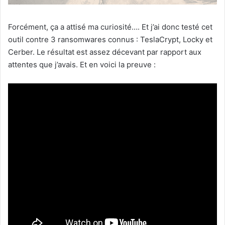
Forcément, ça a attisé ma curiosité…. Et j’ai donc testé cet
outil contre 3 ransomwares connus : TeslaCrypt, Locky et
Cerber. Le résultat est assez décevant par rapport aux
attentes que j’avais. Et en voici la preuve :