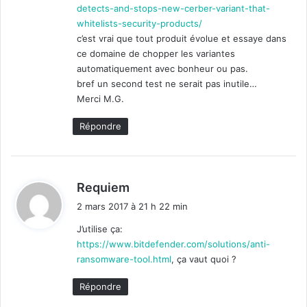
detects-and-stops-new-cerber-variant-that-
whitelists-security-products/
c’est vrai que tout produit évolue et essaye dans
ce domaine de chopper les variantes
automatiquement avec bonheur ou pas.
bref un second test ne serait pas inutile…
Merci M.G.
Répondre
d
Requiem
i
2 mars 2017 à 21 h 22 min
t
J’utilise ça:
https://www.bitdefender.com/solutions/anti-
:
ransomware-tool.html
, ça vaut quoi ?
Répondre