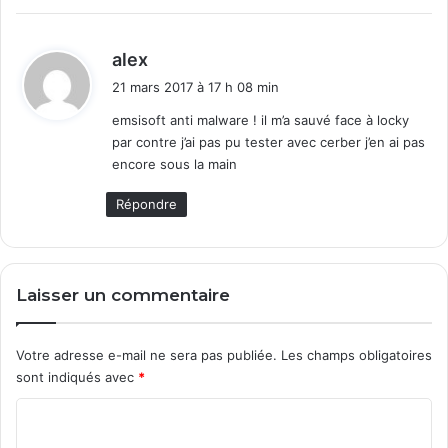
d
alex
i
21 mars 2017 à 17 h 08 min
t
emsisoft anti malware ! il m’a sauvé face à locky
par contre j’ai pas pu tester avec cerber j’en ai pas
:
encore sous la main
Répondre
Laisser un commentaire
Votre adresse e-mail ne sera pas publiée.
Les champs obligatoires
sont indiqués avec
*
C
o