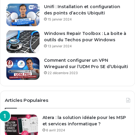
E
Unifi : Installation et configuration
m
des points d’accès Ubiquiti
a
15 janvier 2024
i
l
Windows Repair Toolbox : La boite à
outils du Techos pour Windows
13 janvier 2024
Comment configurer un VPN
Wireguard sur l’UDM Pro SE d’Ubiquiti
22 décembre 2023
Articles Populaires
Atera : la solution idéale pour les MSP
et services informatique ?
6 avril 2024