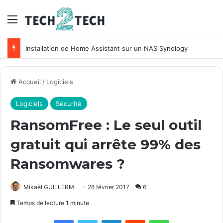
Menu
Installation de Home Assistant sur un NAS Synology
Accueil
/
Logiciels
Logiciels
Sécurité
RansomFree : Le seul outil
gratuit qui arrête 99% des
Ransomwares ?
Mikaël GUILLERM
28 février 2017
6
Temps de lecture 1 minute
Facebook
X
Linkedin
Reddit
WhatsApp