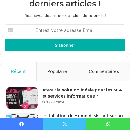
derniers articles !
Des news, des astuces et plein de tutoriels !
E
n
t
r
e
z
v
o
Récent
Populaire
Commentaires
t
r
e
Atera : la solution idéale pour les MSP
a
et services informatique ?
d
6 avril 2024
r
e
Installation de Home Assistant sur un
s
NAS Synology
s
1 mars 2024