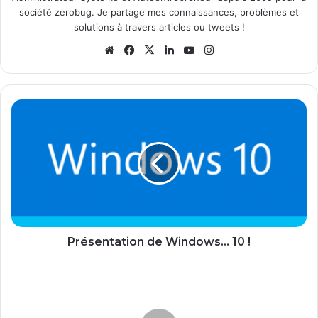
société zerobug. Je partage mes connaissances, problèmes et
solutions à travers articles ou tweets !
We
Fa
X
Lin
Yo
Ins
bsi
ce
ke
uT
tag
te
bo
din
ub
ra
ok
e
m
P
r
é
s
e
n
t
a
t
i
Présentation de Windows... 10 !
o
n
M
d
i
e
c
W
r