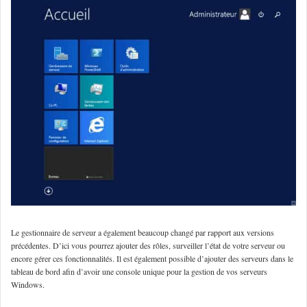
Le gestionnaire de serveur a également beaucoup changé par rapport aux versions
précédentes. D’ici vous pourrez ajouter des rôles, surveiller l’état de votre serveur ou
encore gérer ces fonctionnalités. Il est également possible d’ajouter des serveurs dans le
tableau de bord afin d’avoir une console unique pour la gestion de vos serveurs
Windows.