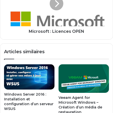
i
o
n
s
d
o
o
f
w
t
s
:
Microsoft : Licences OPEN
.
L
.
i
.
c
Articles similaires
1
e
0
n
!
c
e
s
O
P
E
Windows Server 2016 :
N
Veeam Agent for
Installation et
Microsoft Windows –
configuration d’un serveur
Création d’un média de
WSUS
restauration