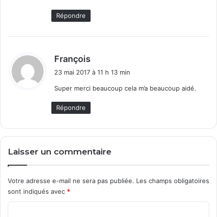
Répondre
d
François
i
23 mai 2017 à 11 h 13 min
t
Super merci beaucoup cela m’a beaucoup aidé.
:
Répondre
Laisser un commentaire
Votre adresse e-mail ne sera pas publiée.
Les champs obligatoires
sont indiqués avec
*
C