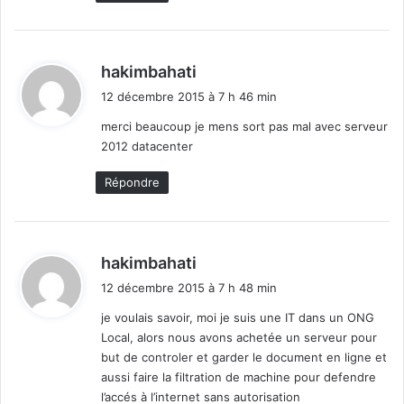
d
hakimbahati
i
12 décembre 2015 à 7 h 46 min
t
merci beaucoup je mens sort pas mal avec serveur
2012 datacenter
:
Répondre
d
hakimbahati
i
12 décembre 2015 à 7 h 48 min
t
je voulais savoir, moi je suis une IT dans un ONG
Local, alors nous avons achetée un serveur pour
:
but de controler et garder le document en ligne et
aussi faire la filtration de machine pour defendre
l’accés à l’internet sans autorisation