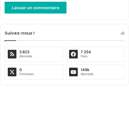
A
l
Suivez-nous !
t
e
3 823
7 254
r
Abonnés
Fans
n
a
0
149k
Followers
Abonnés
t
i
v
e
: