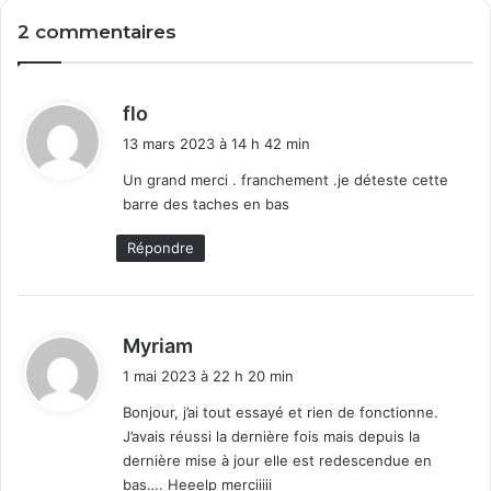
2 commentaires
d
flo
i
13 mars 2023 à 14 h 42 min
t
Un grand merci . franchement .je déteste cette
barre des taches en bas
:
Répondre
d
Myriam
i
1 mai 2023 à 22 h 20 min
t
Bonjour, j’ai tout essayé et rien de fonctionne.
J’avais réussi la dernière fois mais depuis la
:
dernière mise à jour elle est redescendue en
bas…. Heeelp merciiiii