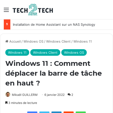
Menu
Installation de Home Assistant sur un NAS Synology
Accueil
/
Windows OS
/
Windows Client
/
Windows 11
Windows 11
Windows Client
Windows OS
Windows 11 : Comment
déplacer la barre de tâche
en haut ?
Mikaël GUILLERM
6 janvier 2022
2
3 minutes de lecture
Facebook
X
Linkedin
Reddit
WhatsApp