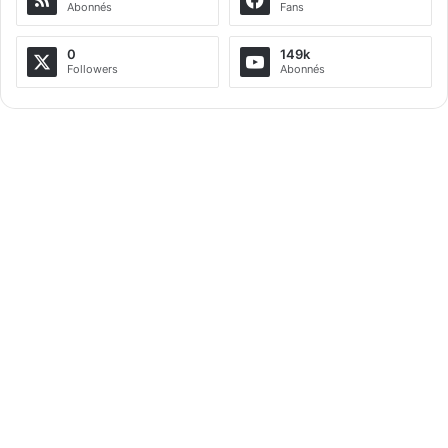
Abonnés
Fans
n
a
0
149k
Followers
Abonnés
t
i
v
e
: