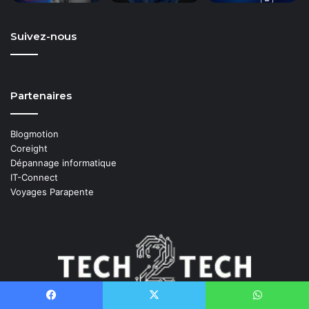
Suivez-nous
Partenaires
Blogmotion
Coreight
Dépannage informatique
IT-Connect
Voyages Parapente
Administrateur Systèmes
dans la vie, j'aime la veille techno et
Facebook
X
WhatsApp