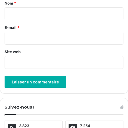
a
Nom
*
i
r
e
E-mail
*
*
Site web
A
l
Suivez-nous !
t
e
3 823
7 254
r