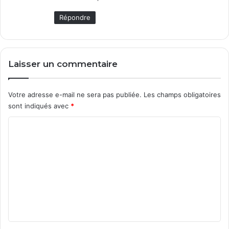
Répondre
Laisser un commentaire
Votre adresse e-mail ne sera pas publiée.
Les champs obligatoires
sont indiqués avec
*
C
o
m
m
e
n
t