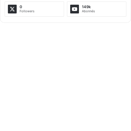
a
0
149k
Followers
Abonnés
t
i
v
e
: