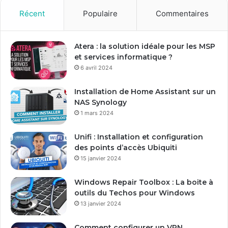
v
o
Récent
Populaire
Commentaires
t
r
e
Atera : la solution idéale pour les MSP
a
et services informatique ?
d
6 avril 2024
r
e
Installation de Home Assistant sur un
s
NAS Synology
s
1 mars 2024
e
E
Unifi : Installation et configuration
m
des points d’accès Ubiquiti
a
15 janvier 2024
i
l
Windows Repair Toolbox : La boite à
outils du Techos pour Windows
13 janvier 2024
Comment configurer un VPN