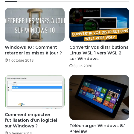
é
m
a
r
r
e
r
Windows 10 : Comment
Convertir vos distributions
s
retarder les mises à jour ?
Linux WSL 1 vers WSL 2
u
sur Windows
1 octobre 2018
r
3 juin 2020
W
i
n
d
o
w
s
8
Comment empêcher
a
l’utilisation d’un logiciel
v
Télécharger Windows 8.1
sur Windows ?
Preview
e
5 février 2014