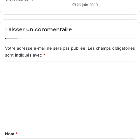
c
26 juin 2013
S
t
a
Laisser un commentaire
r
t
8
Votre adresse e-mail ne sera pas publiée.
Les champs obligatoires
sont indiqués avec
*
C
o
m
m
e
n
t
a
Nom
*