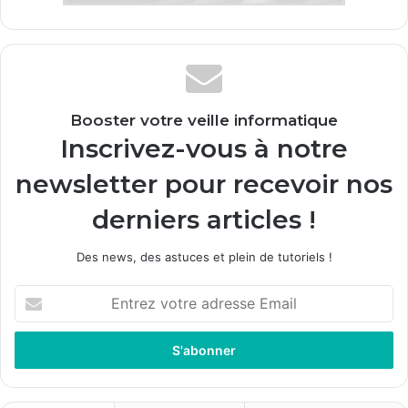
Booster votre veille informatique
Inscrivez-vous à notre
newsletter pour recevoir nos
derniers articles !
Des news, des astuces et plein de tutoriels !
E
n
t
r
e
z