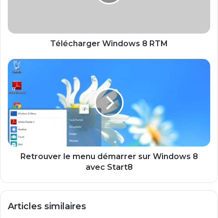
h
a
r
g
e
Télécharger Windows 8 RTM
r
W
R
i
e
n
t
d
r
o
o
w
u
s
v
8
e
R
r
T
l
Retrouver le menu démarrer sur Windows 8
M
e
avec Start8
m
e
n
Articles similaires
u
d