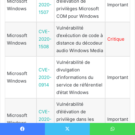
Microsoft
d’élévation de
2020-
Important
Windows
privilèges Microsoft
1507
COM pour Windows
Vulnérabilité
CVE-
Microsoft
d’exécution de code à
2020-
Critique
Windows
distance du décodeur
1508
audio Windows Media
Vulnérabilité de
CVE-
divulgation
Microsoft
2020-
d’informations du
Important
Windows
0914
service de référentiel
d’état Windows
Vulnérabilité
CVE-
d’élévation de
Microsoft
2020-
privilège dans les
Important
Windows
0886
services de stockage
Windows
Facebook
X
WhatsApp