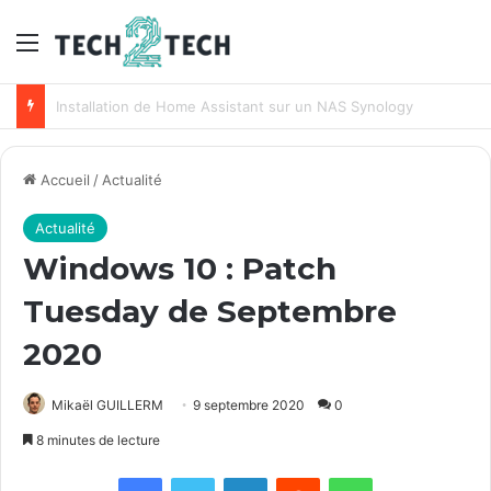
Menu
Unifi : Installation et configuration des points d’accès Ubiquiti
Accueil
/
Actualité
Actualité
Windows 10 : Patch
Tuesday de Septembre
2020
Mikaël GUILLERM
9 septembre 2020
0
8 minutes de lecture
Facebook
X
Linkedin
Reddit
WhatsApp