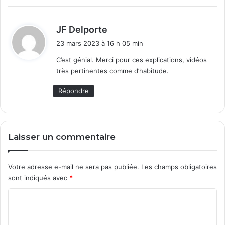
d
JF Delporte
i
23 mars 2023 à 16 h 05 min
t
C’est génial. Merci pour ces explications, vidéos
très pertinentes comme d’habitude.
:
Répondre
Laisser un commentaire
Votre adresse e-mail ne sera pas publiée.
Les champs obligatoires
sont indiqués avec
*
C
o