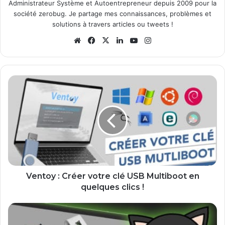
Administrateur Système et Autoentrepreneur depuis 2009 pour la
société zerobug. Je partage mes connaissances, problèmes et
solutions à travers articles ou tweets !
Website
Facebook
X
Linkedin
YouTube
Instagram
Ventoy
:
Créer
votre
clé
USB
Multiboot
en
quelques
clics
Ventoy : Créer votre clé USB Multiboot en
!
quelques clics !
Medicat
: