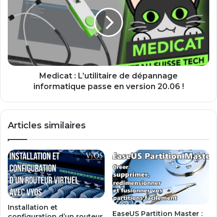
L’utilitaire
de
dépannage
informatique
passe
en
version
20.06
Medicat : L’utilitaire de dépannage
!
informatique passe en version 20.06 !
Articles similaires
Installation et
EaseUS Partition Master :
configuration d’un routeur