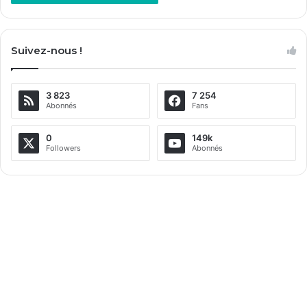
A
l
Suivez-nous !
t
e
3 823
7 254
r
Abonnés
Fans
n
a
0
149k
Followers
Abonnés
t
i
v
e
: