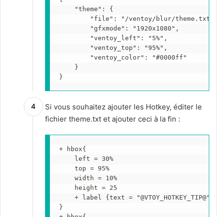
    "theme": {

        "file": "/ventoy/blur/theme.txt",
        "gfxmode": "1920x1080",

        "ventoy_left": "5%",

        "ventoy_top": "95%",

        "ventoy_color": "#0000ff"

    }

}
Si vous souhaitez ajouter les Hotkey, éditer le
fichier theme.txt et ajouter ceci à la fin :
+ hbox{ 

    left = 30%

    top = 95%

    width = 10%

    height = 25

    + label {text = "@VTOY_HOTKEY_TIP@" c
}

+ hbox{ 
