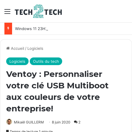
Menu
Windows 11 23H2 disponible pour tous ! Comment télécharger Windows 11 Sun Valley 3 ?
Accueil
/
Logiciels
Logiciels
Outils du tech
Ventoy : Personnaliser
votre clé USB Multiboot
aux couleurs de votre
entreprise!
Mikaël GUILLERM
8 juin 2020
2
Temps de lecture 1 minute