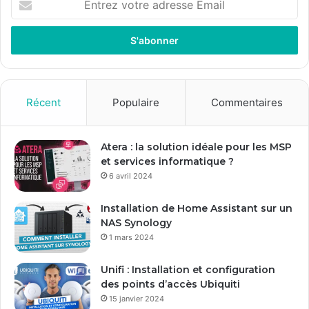
n
t
r
e
z
v
o
Récent
Populaire
Commentaires
t
r
e
Atera : la solution idéale pour les MSP
a
et services informatique ?
d
6 avril 2024
r
e
Installation de Home Assistant sur un
s
NAS Synology
s
1 mars 2024
e
E
Unifi : Installation et configuration
m
des points d’accès Ubiquiti
a
15 janvier 2024
i