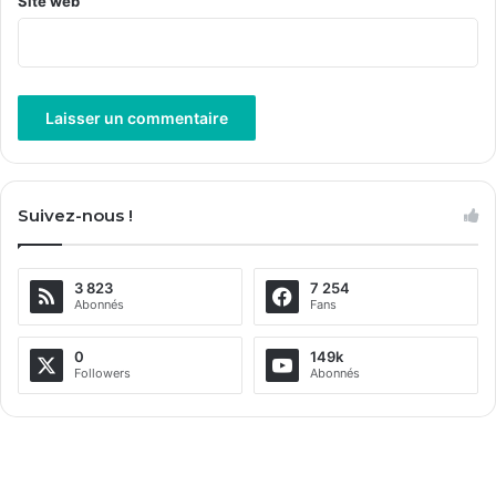
Site web
A
l
Suivez-nous !
t
e
3 823
7 254
r
Abonnés
Fans
n
a
0
149k
Followers
Abonnés
t
i
v
e