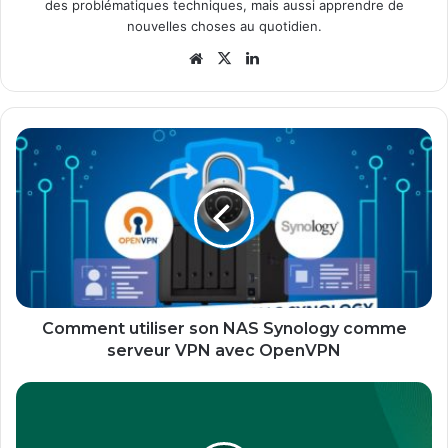
des problématiques techniques, mais aussi apprendre de
nouvelles choses au quotidien.
Website
X
Linkedin
Comment
utiliser
son
NAS
Synology
comme
serveur
VPN
avec
OpenVPN
Comment utiliser son NAS Synology comme
serveur VPN avec OpenVPN
Veeam
Backup
for