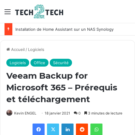
Menu
Installation de Home Assistant sur un NAS Synology
Accueil
/
Logiciels
Logiciels
Office
Sécurité
Veeam Backup for
Microsoft 365 – Prérequis
et téléchargement
Kevin ENGEL
18 janvier 2021
0
3 minutes de lecture
Facebook
X
Linkedin
Reddit
WhatsApp