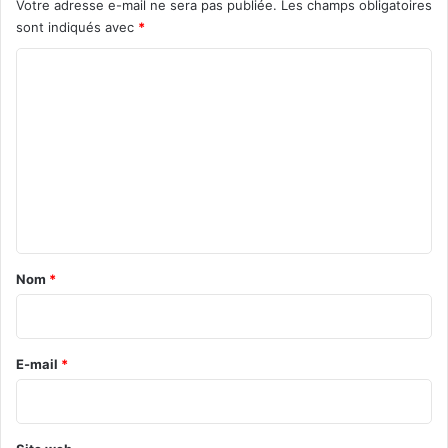
Votre adresse e-mail ne sera pas publiée.
Les champs obligatoires
sont indiqués avec
*
C
o
m
m
e
n
t
a
Nom
*
i
r
e
E-mail
*
*