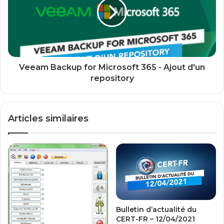
Microsoft
365
-
Ajout
d'un
repository
Veeam Backup for Microsoft 365 - Ajout d'un
repository
Articles similaires
Bulletin d’actualité du
CERT-FR – 12/04/2021