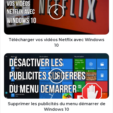
l
é
c
h
a
r
g
e
Télécharger vos vidéos Netflix avec Windows
r
10
v
o
S
s
u
v
p
i
p
d
r
é
i
o
m
s
e
N
r
e
l
Supprimer les publicités du menu démarrer de
t
e
Windows 10