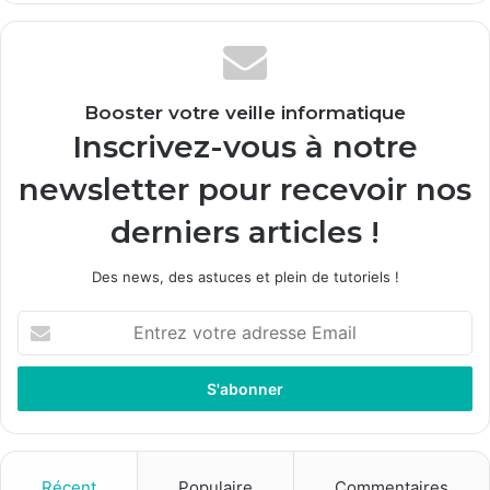
Booster votre veille informatique
Inscrivez-vous à notre
newsletter pour recevoir nos
derniers articles !
Des news, des astuces et plein de tutoriels !
E
n
t
r
e
z
v
o
Récent
Populaire
Commentaires