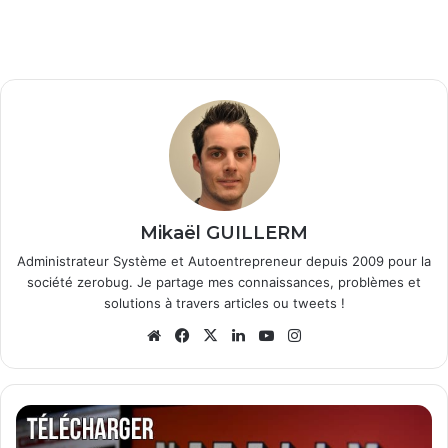
Mikaël GUILLERM
Administrateur Système et Autoentrepreneur depuis 2009 pour la
société zerobug. Je partage mes connaissances, problèmes et
solutions à travers articles ou tweets !
We
Fa
X
Lin
Yo
Ins
bsi
ce
ke
uT
tag
te
bo
din
ub
ra
ok
e
m
T
é