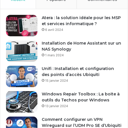
t
r
e
Atera : la solution idéale pour les MSP
a
et services informatique ?
d
6 avril 2024
r
e
Installation de Home Assistant sur un
s
NAS Synology
s
1 mars 2024
e
E
Unifi : Installation et configuration
m
des points d’accès Ubiquiti
a
15 janvier 2024
i
l
Windows Repair Toolbox : La boite à
outils du Techos pour Windows
13 janvier 2024
Comment configurer un VPN
Wireguard sur l’UDM Pro SE d’Ubiquiti