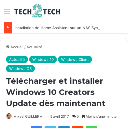
Menu
Installation de Home Assistant sur un NAS Synology
Accueil
/
Actualité
Actualité
Windows 10
Windows Client
Windows OS
Télécharger et installer
Windows 10 Creators
Update dès maintenant
Mikaël GUILLERM
5 avril 2017
0
Moins d’une minute
Facebook
X
Linkedin
Reddit
WhatsApp