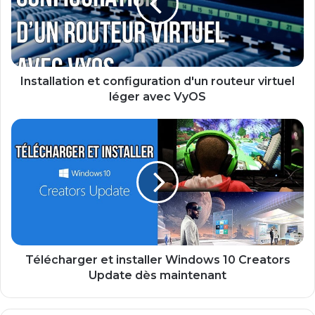
a
l
l
a
t
i
Installation et configuration d'un routeur virtuel
o
léger avec VyOS
n
e
T
t
é
c
l
o
é
n
c
f
h
i
a
g
r
u
g
r
e
Télécharger et installer Windows 10 Creators
a
r
Update dès maintenant
t
e
i
t