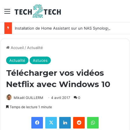
Menu
Installation de Home Assistant sur un NAS Synology
Accueil
/
Actualité
Actualité
Astuces
Télécharger vos vidéos
Netflix avec Windows 10
Mikaël GUILLERM
4 avril 2017
0
Temps de lecture 1 minute
Facebook
X
Linkedin
Reddit
WhatsApp