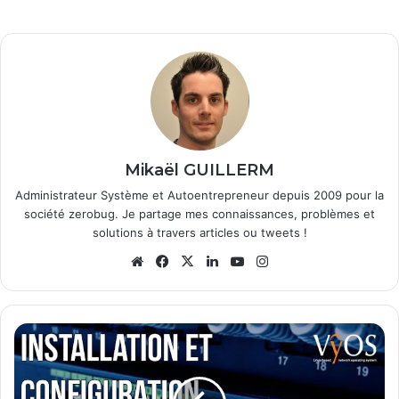
Mikaël GUILLERM
Administrateur Système et Autoentrepreneur depuis 2009 pour la
société zerobug. Je partage mes connaissances, problèmes et
solutions à travers articles ou tweets !
We
Fa
X
Lin
Yo
Ins
bsi
ce
ke
uT
tag
te
bo
din
ub
ra
ok
e
m
I
n
s
t