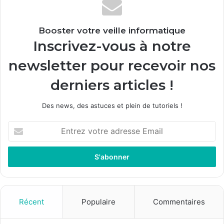
Booster votre veille informatique
Inscrivez-vous à notre
newsletter pour recevoir nos
derniers articles !
Des news, des astuces et plein de tutoriels !
E
n
t
r
e
z
v
o
Récent
Populaire
Commentaires
t
r