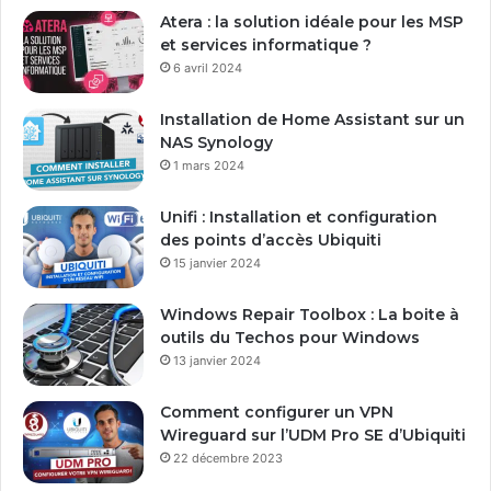
e
Atera : la solution idéale pour les MSP
a
et services informatique ?
d
6 avril 2024
r
e
Installation de Home Assistant sur un
s
NAS Synology
s
1 mars 2024
e
E
Unifi : Installation et configuration
m
des points d’accès Ubiquiti
a
15 janvier 2024
i
l
Windows Repair Toolbox : La boite à
outils du Techos pour Windows
13 janvier 2024
Comment configurer un VPN
Wireguard sur l’UDM Pro SE d’Ubiquiti
22 décembre 2023