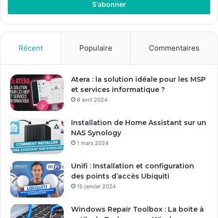
r
e
z
v
o
Récent
Populaire
Commentaires
t
r
e
Atera : la solution idéale pour les MSP
a
et services informatique ?
d
6 avril 2024
r
e
Installation de Home Assistant sur un
s
NAS Synology
s
1 mars 2024
e
E
Unifi : Installation et configuration
m
des points d’accès Ubiquiti
a
15 janvier 2024
i
l
Windows Repair Toolbox : La boite à