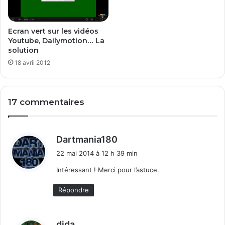
t
'
e
u
u
n
Ecran vert sur les vidéos
r
p
Youtube, Dailymotion… La
(
r
solution
C
o
18 avril 2012
P
c
U
e
/
s
G
s
17 commentaires
P
e
U
u
/
r
d
S
Dartmania180
?
S
i
22 mai 2014 à 12 h 39 min
D
t
/
Intéressant ! Merci pour l’astuce.
H
:
Répondre
D
D
)
?
d
dida