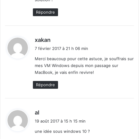
Répondre
d
xakan
i
7 février 2017 à 21 h 06 min
t
Merci beaucoup pour cette astuce, je souffrais sur
mes VM Windows depuis mon passage sur
:
MacBook, je vais enfin revivre!
Répondre
d
al
i
19 août 2017 à 15 h 15 min
t
une idée sous windows 10 ?