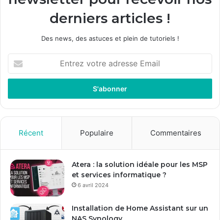
derniers articles !
Des news, des astuces et plein de tutoriels !
E
n
t
r
e
z
v
o
Récent
Populaire
Commentaires
t
r
e
Atera : la solution idéale pour les MSP
a
et services informatique ?
d
6 avril 2024
r
e
Installation de Home Assistant sur un
s
NAS Synology