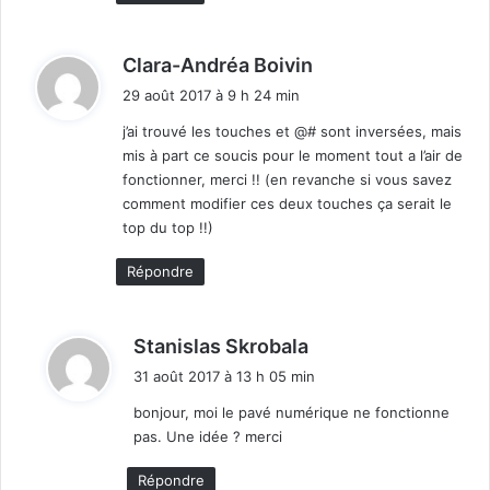
d
Clara-Andréa Boivin
i
29 août 2017 à 9 h 24 min
t
j’ai trouvé les touches et @# sont inversées, mais
mis à part ce soucis pour le moment tout a l’air de
:
fonctionner, merci !! (en revanche si vous savez
comment modifier ces deux touches ça serait le
top du top !!)
Répondre
d
Stanislas Skrobala
i
31 août 2017 à 13 h 05 min
t
bonjour, moi le pavé numérique ne fonctionne
pas. Une idée ? merci
:
Répondre