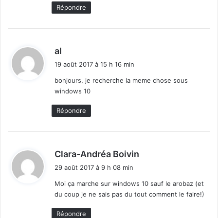
:
Répondre
d
al
i
19 août 2017 à 15 h 16 min
t
bonjours, je recherche la meme chose sous
windows 10
:
Répondre
d
Clara-Andréa Boivin
i
29 août 2017 à 9 h 08 min
t
Moi ça marche sur windows 10 sauf le arobaz (et
du coup je ne sais pas du tout comment le faire!)
:
Répondre