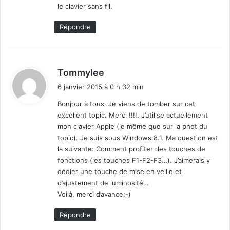
le clavier sans fil.
:
Répondre
d
Tommylee
i
6 janvier 2015 à 0 h 32 min
t
Bonjour à tous. Je viens de tomber sur cet
excellent topic. Merci !!!!. J’utilise actuellement
:
mon clavier Apple (le même que sur la phot du
topic). Je suis sous Windows 8.1. Ma question est
la suivante: Comment profiter des touches de
fonctions (les touches F1-F2-F3…). J’aimerais y
dédier une touche de mise en veille et
d’ajustement de luminosité…
Voilà, merci d’avance;-)
Répondre