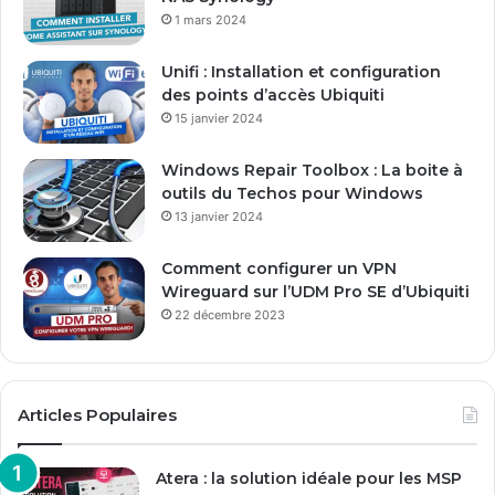
s
1 mars 2024
e
E
Unifi : Installation et configuration
m
des points d’accès Ubiquiti
a
15 janvier 2024
i
l
Windows Repair Toolbox : La boite à
outils du Techos pour Windows
13 janvier 2024
Comment configurer un VPN
Wireguard sur l’UDM Pro SE d’Ubiquiti
22 décembre 2023
Articles Populaires
Atera : la solution idéale pour les MSP