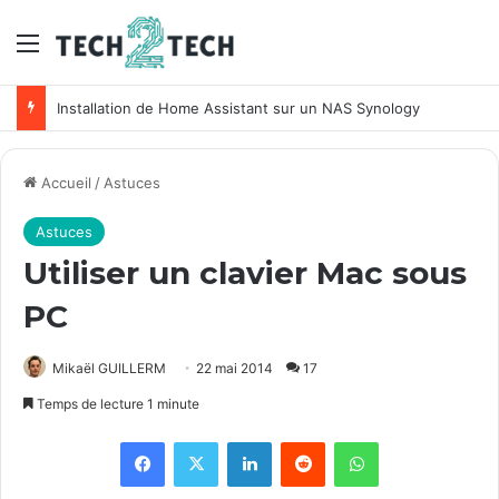
Menu
Installation de Home Assistant sur un NAS Synology
Accueil
/
Astuces
Astuces
Utiliser un clavier Mac sous
PC
Mikaël GUILLERM
22 mai 2014
17
Temps de lecture 1 minute
Facebook
X
Linkedin
Reddit
WhatsApp