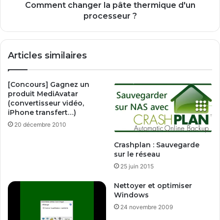
p
a
Comment changer la pâte thermique d'un
é
n
processeur ?
r
g
a
e
t
r
Articles similaires
u
l
r
a
e
p
[Concours] Gagnez un
d
â
produit MediAvatar
e
t
(convertisseur vidéo,
v
e
iPhone transfert…)
o
t
20 décembre 2010
t
h
r
e
Crashplan : Sauvegarde
e
r
sur le réseau
o
m
25 juin 2015
r
i
d
q
Nettoyer et optimiser
i
u
Windows
n
e
24 novembre 2009
a
d