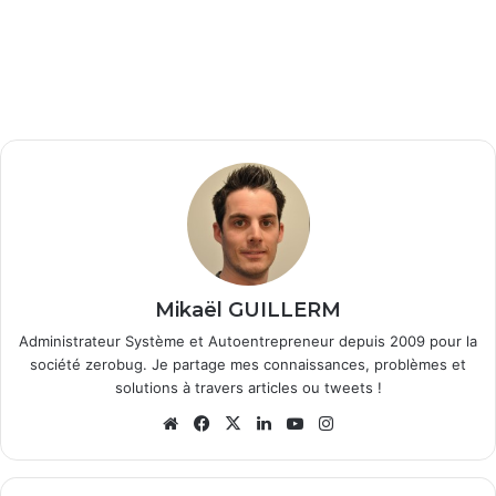
Mikaël GUILLERM
Administrateur Système et Autoentrepreneur depuis 2009 pour la
société zerobug. Je partage mes connaissances, problèmes et
solutions à travers articles ou tweets !
We
Fa
X
Lin
Yo
Ins
bsi
ce
ke
uT
tag
te
bo
din
ub
ra