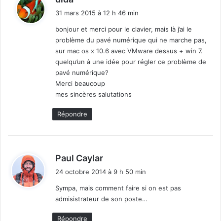
i
31 mars 2015 à 12 h 46 min
t
bonjour et merci pour le clavier, mais là j’ai le
problème du pavé numérique qui ne marche pas,
:
sur mac os x 10.6 avec VMware dessus + win 7.
quelqu’un à une idée pour régler ce problème de
pavé numérique?
Merci beaucoup
mes sincères salutations
Répondre
d
Paul Caylar
i
24 octobre 2014 à 9 h 50 min
t
Sympa, mais comment faire si on est pas
admisistrateur de son poste…
:
Répondre