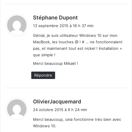
d
Stéphane Dupont
i
13 septembre 2015 à 16 h 37 min
t
Génial, je suis utilisateur Windows 10 sur mon
MacBook, les touches @ ! # … ne fonctionnaient
:
pas, et maintenant tout est nickel ! Installation +
que simple !
Merci beaucoup Mikaël !
Répondre
d
OlivierJacquemard
i
24 octobre 2015 à 9 h 24 min
t
Merci beaucoup, cela fonctionne très bien avec
Windows 10.
: