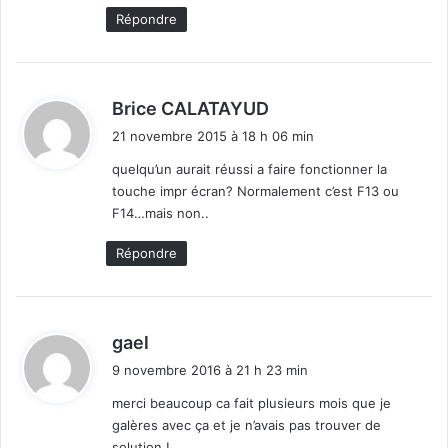
Répondre
d
Brice CALATAYUD
i
21 novembre 2015 à 18 h 06 min
t
quelqu’un aurait réussi a faire fonctionner la
touche impr écran? Normalement c’est F13 ou
:
F14…mais non..
Répondre
d
gael
i
9 novembre 2016 à 21 h 23 min
t
merci beaucoup ca fait plusieurs mois que je
galères avec ça et je n’avais pas trouver de
:
solution !