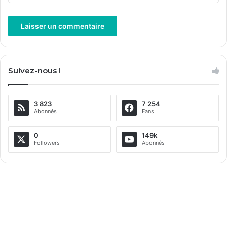
A
l
Suivez-nous !
t
e
3 823
7 254
r
Abonnés
Fans
n
a
0
149k
Followers
Abonnés
t
i
v
e
: