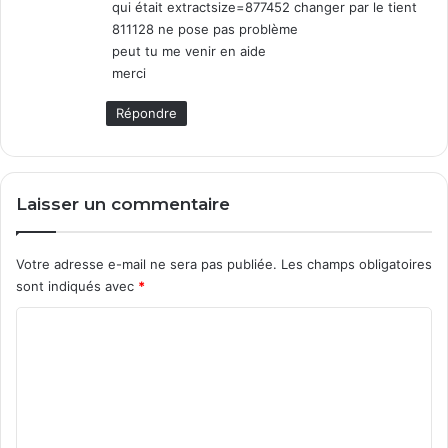
qui était extractsize=877452 changer par le tient
811128 ne pose pas problème
peut tu me venir en aide
merci
Répondre
Laisser un commentaire
Votre adresse e-mail ne sera pas publiée.
Les champs obligatoires
sont indiqués avec
*
C
o
m
m
e