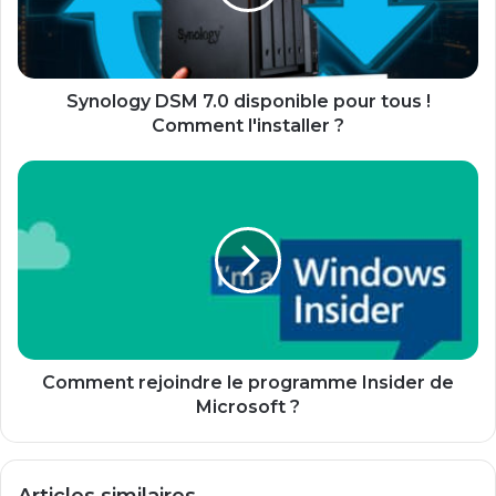
tous
!
Comment
l'installer
?
Synology DSM 7.0 disponible pour tous !
Comment l'installer ?
Comment
rejoindre
le
programme
Insider
de
Microsoft
?
Comment rejoindre le programme Insider de
Microsoft ?
Articles similaires