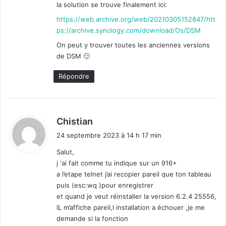
la solution se trouve finalement ici:
:
https://web.archive.org/web/20210305152847/htt
ps://archive.synology.com/download/Os/DSM
On peut y trouver toutes les anciennes versions
de DSM 🙂
Répondre
d
Chistian
i
24 septembre 2023 à 14 h 17 min
t
Salut,
j ‘ai fait comme tu indique sur un 916+
:
a l’etape telnet j’ai recopier pareil que ton tableau
puis (esc:wq )pour enregistrer
et quand je veut réinstaller la version 6.2.4 25556,
IL m’affiche pareil,l installation a échouer ,je me
demande si la fonction