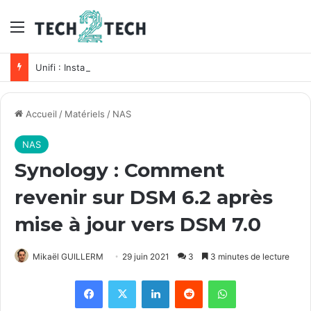
Menu
Unifi : Installation et configuration des points d’accès Ubiquiti
Accueil
/
Matériels
/
NAS
NAS
Synology : Comment
revenir sur DSM 6.2 après
mise à jour vers DSM 7.0
Mikaël GUILLERM
29 juin 2021
3
3 minutes de lecture
Facebook
X
Linkedin
Reddit
WhatsApp