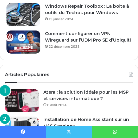
Windows Repair Toolbox : La boite à
outils du Techos pour Windows
13 janvier 2024
Comment configurer un VPN
Wireguard sur l’UDM Pro SE d’Ubiquiti
22 décembre 2023
Articles Populaires
Atera : la solution idéale pour les MSP
et services informatique ?
6 avril 2024
Installation de Home Assistant sur un
NAS Synology
1 mars 2024
Facebook
X
WhatsApp