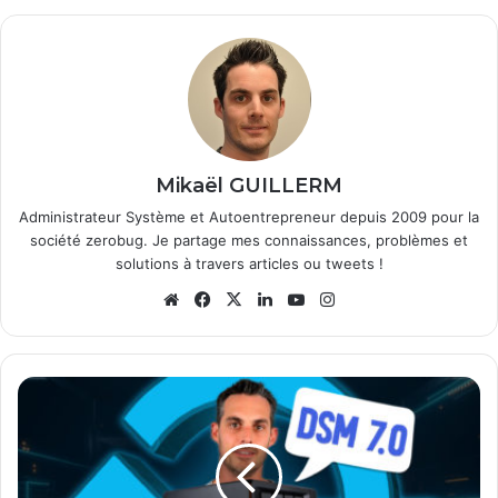
Mikaël GUILLERM
Administrateur Système et Autoentrepreneur depuis 2009 pour la
société zerobug. Je partage mes connaissances, problèmes et
solutions à travers articles ou tweets !
Website
Facebook
X
Linkedin
YouTube
Instagram
Synology
DSM
7.0
disponible
pour