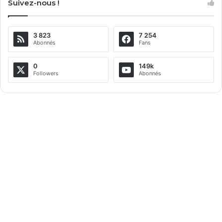
Suivez-nous !
t
e
3 823
7 254
r
Abonnés
Fans
n
a
0
149k
Followers
Abonnés
t
i
v
e
: