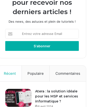
pour recevoir nos
derniers articles !
Des news, des astuces et plein de tutoriels !
E
n
t
r
e
z
v
o
t
Récent
Populaire
Commentaires
r
e
a
Atera : la solution idéale
d
pour les MSP et services
r
informatique ?
e
s
6 avril 2024