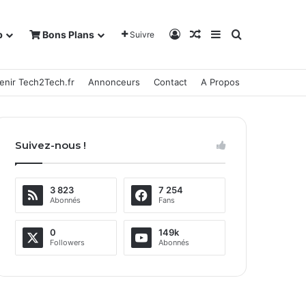
Connexion
Article Aléatoire
Sidebar (barre la
Rechercher
b
Bons Plans
Suivre
enir Tech2Tech.fr
Annonceurs
Contact
A Propos
Suivez-nous !
3 823
7 254
Abonnés
Fans
0
149k
Followers
Abonnés