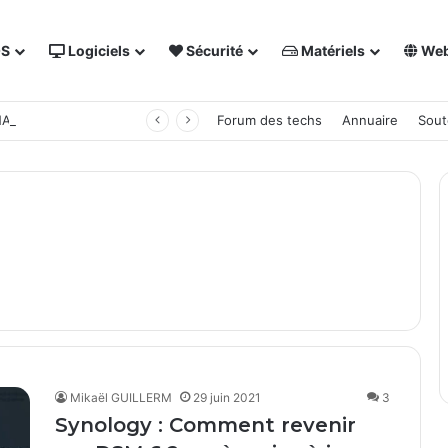
OS
Logiciels
Sécurité
Matériels
We
 NAS Synology
Forum des techs
Annuaire
Sout
Mikaël GUILLERM
29 juin 2021
3
Synology : Comment revenir