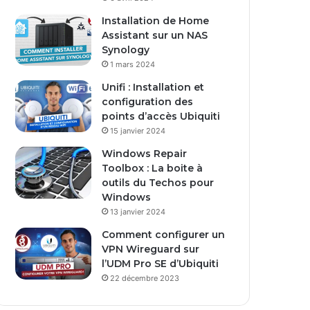
s
Installation de Home
e
Assistant sur un NAS
E
Synology
m
1 mars 2024
a
i
Unifi : Installation et
l
configuration des
points d’accès Ubiquiti
15 janvier 2024
Windows Repair
Toolbox : La boite à
outils du Techos pour
Windows
13 janvier 2024
Comment configurer un
VPN Wireguard sur
l’UDM Pro SE d’Ubiquiti
22 décembre 2023