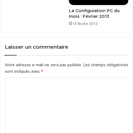
La Configuration PC du
mois : Février 2013
15 février 2013
Laisser un commentaire
Votre adresse e-mail ne sera pas publiée.
Les champs obligatoires
sont indiqués avec
*
C
o
m
m
e
n