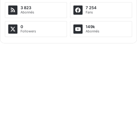
3 823
7 254
r
Abonnés
Fans
n
a
0
149k
Followers
Abonnés
t
i
v
e
: