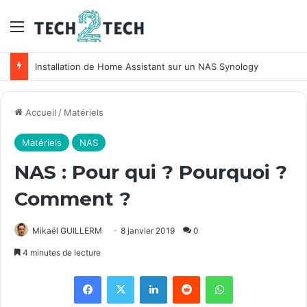
Menu
Unifi : Installation et configuration des points d’accès Ubiquiti
Accueil
/
Matériels
Matériels
NAS
NAS : Pour qui ? Pourquoi ?
Comment ?
Mikaël GUILLERM
8 janvier 2019
0
4 minutes de lecture
Facebook
X
Linkedin
Reddit
WhatsApp