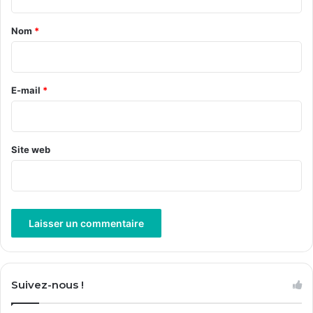
t
a
Nom
*
i
r
e
E-mail
*
*
Site web
A
l
Suivez-nous !
t
e