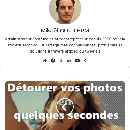
Mikaël GUILLERM
Administrateur Système et Autoentrepreneur depuis 2009 pour la
société zerobug. Je partage mes connaissances, problèmes et
solutions à travers articles ou tweets !
Website
Facebook
X
Linkedin
YouTube
Instagram
Détourer
vos
photos
en
quelques
secondes
via
votre