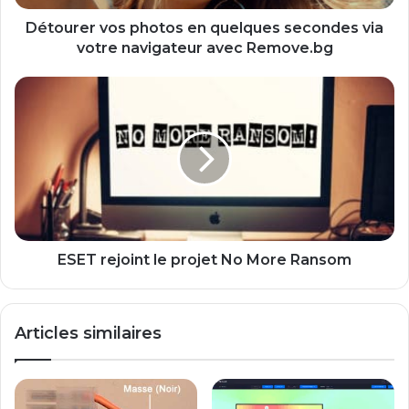
navigateur
avec
Détourer vos photos en quelques secondes via
Remove.bg
votre navigateur avec Remove.bg
ESET
rejoint
le
projet
No
More
Ransom
ESET rejoint le projet No More Ransom
Articles similaires