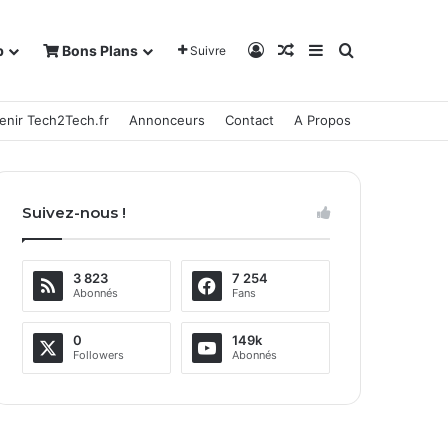
Connexion
Article Aléatoire
Sidebar (barre la
Rechercher
b
Bons Plans
Suivre
enir Tech2Tech.fr
Annonceurs
Contact
A Propos
Suivez-nous !
3 823
7 254
Abonnés
Fans
0
149k
Followers
Abonnés