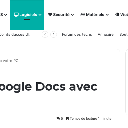
OS
Logiciels
Sécurité
Matériels
We
 points d’accès Ubiquiti
Forum des techs
Annuaire
Sout
c votre PC
oogle Docs avec
5
Temps de lecture 1 minute