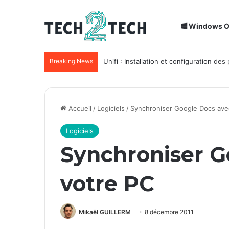
Windows 
Breaking News
Unifi : Installation et configuration des
Accueil
/
Logiciels
/
Synchroniser Google Docs ave
Logiciels
Synchroniser G
votre PC
Mikaël GUILLERM
8 décembre 2011