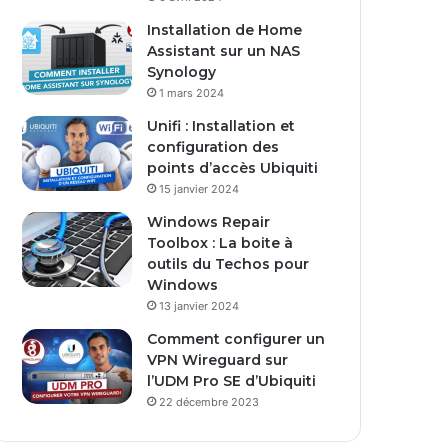
s
Installation de Home
e
Assistant sur un NAS
E
Synology
m
1 mars 2024
a
i
Unifi : Installation et
l
configuration des
points d’accès Ubiquiti
15 janvier 2024
Windows Repair
Toolbox : La boite à
outils du Techos pour
Windows
13 janvier 2024
Comment configurer un
VPN Wireguard sur
l’UDM Pro SE d’Ubiquiti
22 décembre 2023