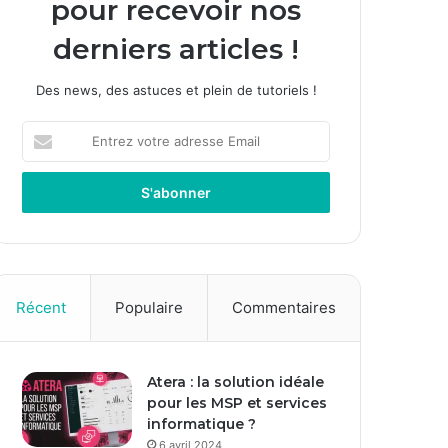
pour recevoir nos
derniers articles !
Des news, des astuces et plein de tutoriels !
E
n
t
r
e
z
v
o
t
Récent
Populaire
Commentaires
r
e
a
Atera : la solution idéale
d
pour les MSP et services
r
informatique ?
e
s
6 avril 2024