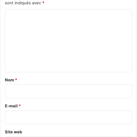
sont indiqués avec
*
C
o
m
m
e
n
t
a
Nom
*
i
r
e
E-mail
*
*
Site web