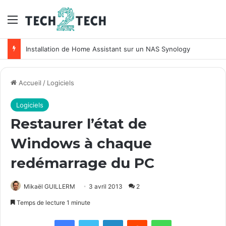
Menu
Installation de Home Assistant sur un NAS Synology
Accueil
/
Logiciels
Logiciels
Restaurer l’état de
Windows à chaque
redémarrage du PC
Mikaël GUILLERM
3 avril 2013
2
Temps de lecture 1 minute
Facebook
X
Linkedin
Reddit
WhatsApp