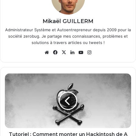
Mikaël GUILLERM
Administrateur Système et Autoentrepreneur depuis 2009 pour la
société zerobug. Je partage mes connaissances, problèmes et
solutions à travers articles ou tweets !
We
Fa
X
Lin
Yo
Ins
bsi
ce
ke
uT
tag
te
bo
din
ub
ra
ok
e
m
T
u
t
o
r
i
e
l
:
C
Tutoriel : Comment monter un Hackintosh de A