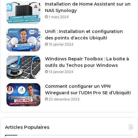
e
Installation de Home Assistant sur un
s
NAS Synology
s
1 mars 2024
e
E
Unifi : Installation et configuration
m
des points d’accès Ubiquiti
a
15 janvier 2024
i
l
Windows Repair Toolbox : La boite à
outils du Techos pour Windows
13 janvier 2024
Comment configurer un VPN
Wireguard sur l’UDM Pro SE d’Ubiquiti
22 décembre 2023
Articles Populaires