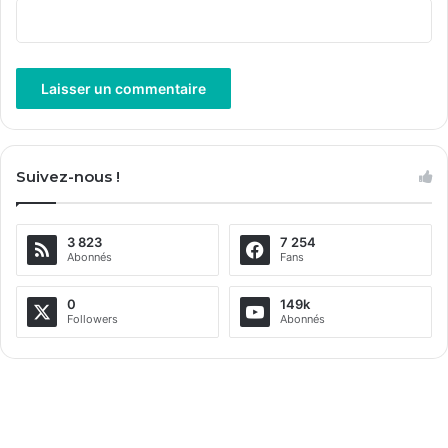
A
l
Suivez-nous !
t
e
3 823
7 254
r
Abonnés
Fans
n
a
0
149k
Followers
Abonnés
t
i
v
e