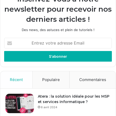
newsletter pour recevoir nos
derniers articles !
Des news, des astuces et plein de tutoriels !
E
n
t
r
e
z
v
o
Récent
Populaire
Commentaires
t
r
e
Atera : la solution idéale pour les MSP
a
et services informatique ?
d
6 avril 2024
r