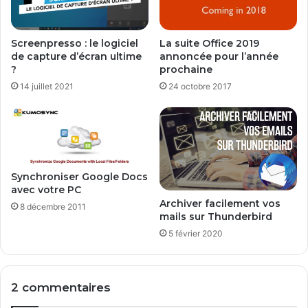
o
l
s
a
h
c
Screenpresso : le logiciel
La suite Office 2019
d
e
de capture d’écran ultime
annoncée pour l’année
e
à
?
prochaine
A
S
14 juillet 2021
24 octobre 2017
à
k
Z
y
p
e
!
Synchroniser Google Docs
avec votre PC
Archiver facilement vos
8 décembre 2011
mails sur Thunderbird
5 février 2020
2 commentaires