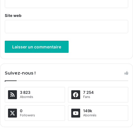
Site web
A
l
Suivez-nous !
t
e
3 823
7 254
r
Abonnés
Fans
n
a
0
149k
Followers
Abonnés
t
i