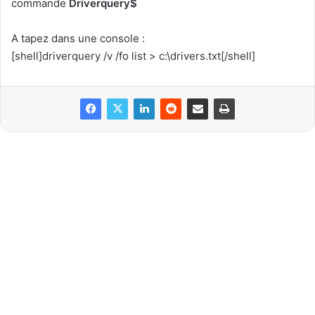
commande
Driverquery$
A tapez dans une console :
[shell]driverquery /v /fo list > c:\drivers.txt[/shell]