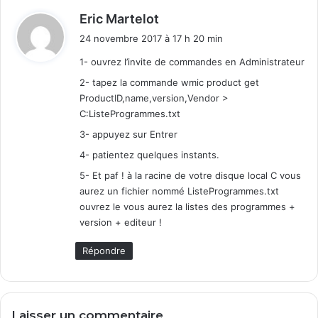
m
d
Eric Martelot
p
i
l
24 novembre 2017 à 17 h 20 min
t
e
1- ouvrez l’invite de commandes en Administrateur
e
:
2- tapez la commande wmic product get
t
c
ProductID,name,version,Vendor >
l
C:ListeProgrammes.txt
a
3- appuyez sur Entrer
i
4- patientez quelques instants.
r
5- Et paf ! à la racine de votre disque local C vous
aurez un fichier nommé ListeProgrammes.txt
ouvrez le vous aurez la listes des programmes +
version + editeur !
Répondre
Laisser un commentaire