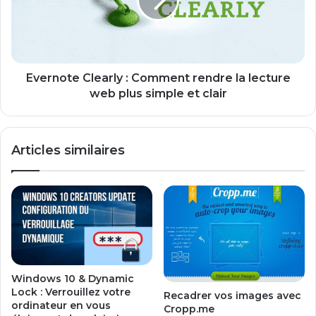
p
n
p
o
l
t
i
e
c
C
a
l
Evernote Clearly : Comment rendre la lecture
t
e
web plus simple et clair
i
a
o
r
n
l
Articles similaires
s
y
e
:
n
C
q
o
u
m
e
m
l
e
q
n
u
t
Windows 10 & Dynamic
e
r
Lock : Verrouillez votre
Recadrer vos images avec
s
e
ordinateur en vous
Cropp.me
c
n