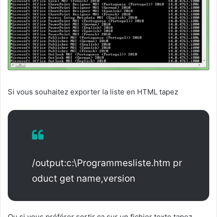
Si vous souhaitez exporter la liste en HTML tapez
/output:c:\Programmesliste.htm pr
oduct get name,version
Ou si vous préférer sortir ça sur un fichier texte tapez