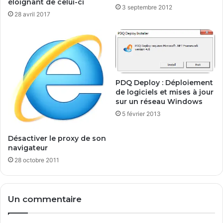
éloignant de celui-ci
3 septembre 2012
l
d
28 avril 2017
i
r
c
e
s
l
a
l
e
c
PDQ Deploy : Déploiement
de logiciels et mises à jour
t
sur un réseau Windows
u
r
5 février 2013
e
w
Désactiver le proxy de son
e
navigateur
b
28 octobre 2011
p
l
u
s
Un commentaire
s
i