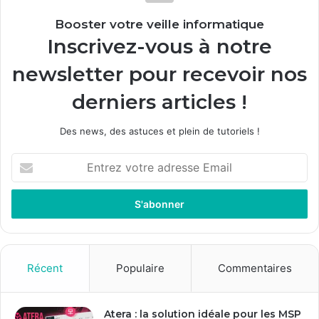
Booster votre veille informatique
Inscrivez-vous à notre
newsletter pour recevoir nos
derniers articles !
Des news, des astuces et plein de tutoriels !
E
n
t
r
e
z
v
o
Récent
Populaire
Commentaires
t
r
e
Atera : la solution idéale pour les MSP