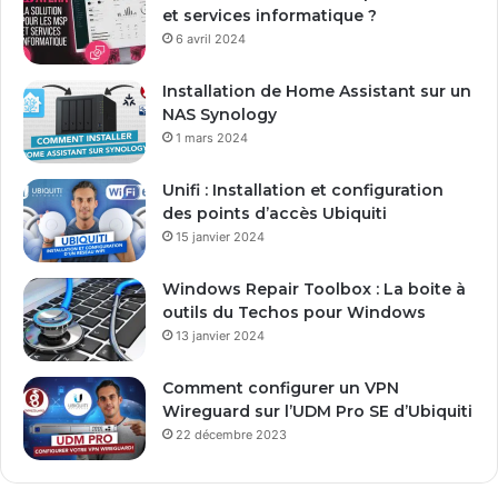
a
et services informatique ?
d
6 avril 2024
r
e
Installation de Home Assistant sur un
s
NAS Synology
s
1 mars 2024
e
E
Unifi : Installation et configuration
m
des points d’accès Ubiquiti
a
15 janvier 2024
i
l
Windows Repair Toolbox : La boite à
outils du Techos pour Windows
13 janvier 2024
Comment configurer un VPN
Wireguard sur l’UDM Pro SE d’Ubiquiti
22 décembre 2023