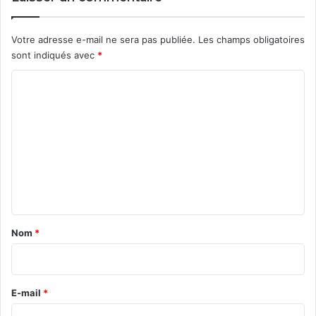
Votre adresse e-mail ne sera pas publiée.
Les champs obligatoires
sont indiqués avec
*
C
o
m
m
e
n
t
a
Nom
*
i
r
e
E-mail
*
*